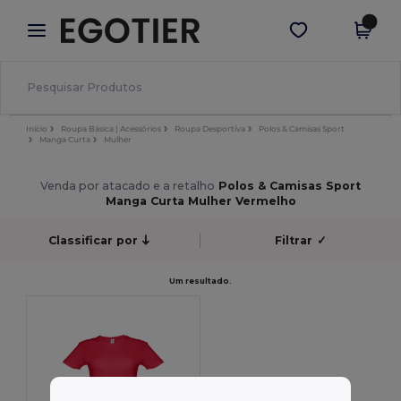
×
App Egotier
Obter app
Melhores preços na app!
Início
Roupa Básica | Acessórios
Roupa Desportiva
Polos & Camisas Sport
Manga Curta
Mulher
Venda por atacado e a retalho
Polos & Camisas Sport
Manga Curta Mulher Vermelho
Classificar por
Filtrar
✓
Um resultado.