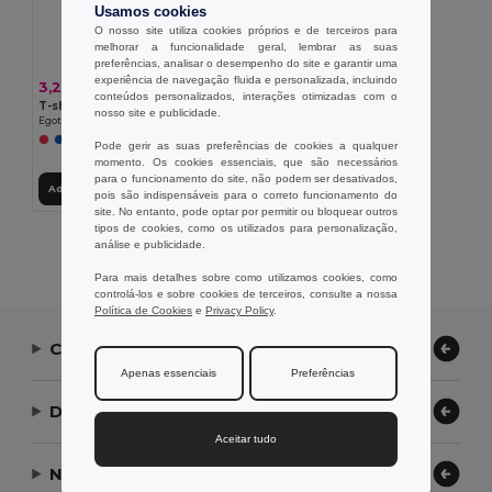
Usamos cookies
O nosso site utiliza cookies próprios e de terceiros para
melhorar a funcionalidade geral, lembrar as suas
preferências, analisar o desempenho do site e garantir uma
experiência de navegação fluida e personalizada, incluindo
3,28 €
conteúdos personalizados, interações otimizadas com o
T-shirt técnica para senhora
nosso site e publicidade.
Egotier 30128
Pode gerir as suas preferências de cookies a qualquer
momento. Os cookies essenciais, que são necessários
para o funcionamento do site, não podem ser desativados,
Adicionar ao Carrinho
pois são indispensáveis para o correto funcionamento do
site. No entanto, pode optar por permitir ou bloquear outros
tipos de cookies, como os utilizados para personalização,
Exibindo Todos Os Produtos.
análise e publicidade.
Para mais detalhes sobre como utilizamos cookies, como
controlá-los e sobre cookies de terceiros, consulte a nossa
Política de Cookies
e
Privacy Policy
.
Contate-nos
Apenas essenciais
Preferências
Deixe-nos ajudar
Aceitar tudo
Nossa Empresa