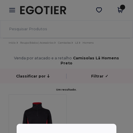
×
App Egotier
Obter app
Melhores preços na app!
Início
Roupa Básica | Acessórios
Camisolas
Lã
Homens
Venda por atacado e a retalho
Camisolas Lã Homens
Preto
Classificar por
Filtrar
✓
Um resultado.