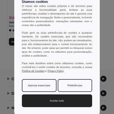
Usamos cookies
O nosso site utiliza cookies próprios e de terceiros para
melhorar a funcionalidade geral, lembrar as suas
preferências, analisar o desempenho do site e garantir uma
21,85 €
experiência de navegação fluida e personalizada, incluindo
-41%
36,92 €
conteúdos personalizados, interações otimizadas com o
Velilla 36044
nosso site e publicidade.
Sweatshirt de felpo bicolor (260g/m²), em poliéster (65%) e algodão (35%)
+12 CORES
Pode gerir as suas preferências de cookies a qualquer
momento. Os cookies essenciais, que são necessários
para o funcionamento do site, não podem ser desativados,
Adicionar ao Carrinho
pois são indispensáveis para o correto funcionamento do
site. No entanto, pode optar por permitir ou bloquear outros
tipos de cookies, como os utilizados para personalização,
Exibindo Todos Os Produtos.
análise e publicidade.
Para mais detalhes sobre como utilizamos cookies, como
controlá-los e sobre cookies de terceiros, consulte a nossa
Política de Cookies
e
Privacy Policy
.
Contate-nos
Apenas essenciais
Preferências
Deixe-nos ajudar
Aceitar tudo
Nossa Empresa