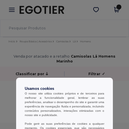
×
App Egotier
Obter app
Melhores preços na app!
Início
Roupa Básica | Acessórios
Camisolas
Lã
Homens
Venda por atacado e a retalho
Camisolas Lã Homens
Marinho
Classificar por
Filtrar
✓
Sem resultados.
Usamos cookies
Sem resultados.
O nosso site utiliza cookies próprios e de terceiros para
melhorar a funcionalidade geral, lembrar as suas
preferências, analisar o desempenho do site e garantir uma
Exibindo Todos Os Produtos.
experiência de navegação fluida e personalizada, incluindo
conteúdos personalizados, interações otimizadas com o
nosso site e publicidade.
Pode gerir as suas preferências de cookies a qualquer
momento. Os cookies essenciais, que são necessários