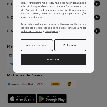
para o funcionamento do site, não podem ser desativados,
Contate-nos
pois são indispensáveis para o correto funcionamento do
site. No entanto, pode optar por permitir ou bloquear outros
tipos de cookies, como os utilizados para personalização,
Deixe-nos ajudar
análise e publicidade.
Para mais detalhes sobre como utilizamos cookies, como
controlá-los e sobre cookies de terceiros, consulte a nossa
Nossa Empresa
Política de Cookies
e
Privacy Policy
.
Apenas essenciais
Preferências
Métodos de Pagamento
Aceitar tudo
Métodos de Envio