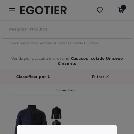
×
App Egotier
Obter app
Melhores preços na app!
Início
Roupa Básica | Acessórios
Casacos
Isolado
Unisexo
Venda por atacado e a retalho
Casacos Isolado Unisexo
Cinzento
Classificar por
Filtrar
✓
Um resultado.