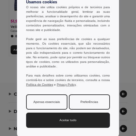
Usamos cookies
O nosso site utiliza cookies próprios e de terceiros para
melhorar a funcionalidade geral, lembrar as suas
preferências, analisar o desempenho do site e garantir uma
51,97 €
experiência de navegação fluida e personalizada, incluindo
-38%
83,90 €
conteúdos personalizados, interações otimizadas com o
Velilla 36085
nosso site e publicidade.
Casaco (265g/m²) acolchoado, em poliéster (100%)
Pode gerir as suas preferências de cookies a qualquer
momento. Os cookies essenciais, que são necessários
para o funcionamento do site, não podem ser desativados,
Adicionar ao Carrinho
pois são indispensáveis para o correto funcionamento do
site. No entanto, pode optar por permitir ou bloquear outros
tipos de cookies, como os utilizados para personalização,
Exibindo Todos Os Produtos.
análise e publicidade.
Para mais detalhes sobre como utilizamos cookies, como
controlá-los e sobre cookies de terceiros, consulte a nossa
Política de Cookies
e
Privacy Policy
.
Contate-nos
Apenas essenciais
Preferências
Deixe-nos ajudar
Aceitar tudo
Nossa Empresa