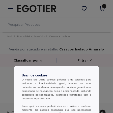
×
App Egotier
Obter app
Melhores preços na app!
Início
Roupa Básica | Acessórios
Casacos
Isolado
Venda por atacado e a retalho
Casacos Isolado Amarelo
Classificar por
Filtrar
✓
Sem resultados.
Usamos cookies
Sem resultados.
O nosso site utiliza cookies próprios e de terceiros para
melhorar a funcionalidade geral, lembrar as suas
preferências, analisar o desempenho do site e garantir uma
Exibindo Todos Os Produtos.
experiência de navegação fluida e personalizada, incluindo
conteúdos personalizados, interações otimizadas com o
nosso site e publicidade.
Pode gerir as suas preferências de cookies a qualquer
momento. Os cookies essenciais, que são necessários
Contate-nos