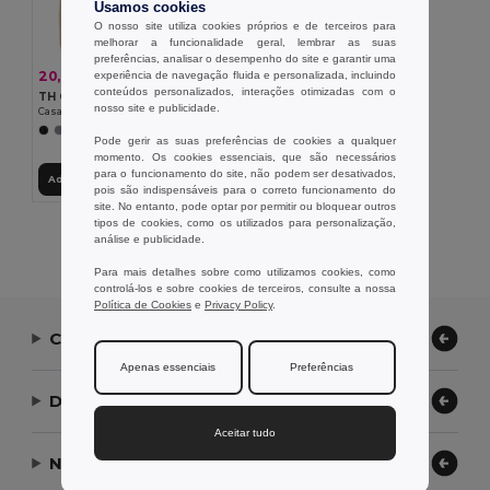
Usamos cookies
O nosso site utiliza cookies próprios e de terceiros para
melhorar a funcionalidade geral, lembrar as suas
preferências, analisar o desempenho do site e garantir uma
20,87 €
experiência de navegação fluida e personalizada, incluindo
-37%
33,15 €
conteúdos personalizados, interações otimizadas com o
TH Clothes 30248
nosso site e publicidade.
Casaco unissexo em algodão e elastano
+1 CORES
Pode gerir as suas preferências de cookies a qualquer
momento. Os cookies essenciais, que são necessários
para o funcionamento do site, não podem ser desativados,
Adicionar ao Carrinho
pois são indispensáveis para o correto funcionamento do
site. No entanto, pode optar por permitir ou bloquear outros
tipos de cookies, como os utilizados para personalização,
Exibindo Todos Os Produtos.
análise e publicidade.
Para mais detalhes sobre como utilizamos cookies, como
controlá-los e sobre cookies de terceiros, consulte a nossa
Política de Cookies
e
Privacy Policy
.
Contate-nos
Apenas essenciais
Preferências
Deixe-nos ajudar
Aceitar tudo
Nossa Empresa