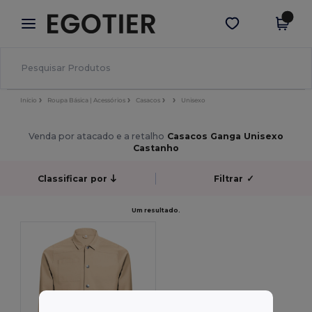
×
App Egotier
Obter app
Melhores preços na app!
Início
Roupa Básica | Acessórios
Casacos
Unisexo
Venda por atacado e a retalho
Casacos Ganga Unisexo
Castanho
Classificar por
Filtrar
✓
Um resultado.