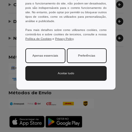
para o funcionamento do site, não podem ser desativados,
Contate-nos
pois são indispensáveis para o correto funcionamento do
site. No entanto, pode optar por permitir ou bloquear outros
tipos de cookies, como os utilizados para personalização,
Deixe-nos ajudar
análise e publicidade.
Para mais detalhes sobre como utilizamos cookies, como
controlá-los e sobre cookies de terceiros, consulte a nossa
Nossa Empresa
Política de Cookies
e
Privacy Policy
.
Apenas essenciais
Preferências
Métodos de Pagamento
Aceitar tudo
Métodos de Envio