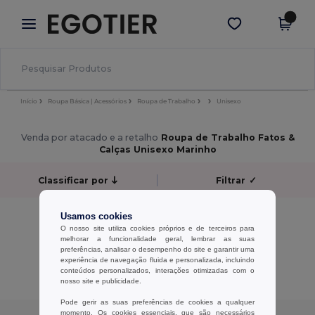
×
App Egotier
Obter app
Melhores preços na app!
Início
Roupa Básica | Acessórios
Roupa de Trabalho
Unisexo
Venda por atacado e a retalho
Roupa de Trabalho Fatos &
Calças Unisexo Marinho
Classificar por
Filtrar
✓
Sem resultados.
Usamos cookies
Sem resultados.
O nosso site utiliza cookies próprios e de terceiros para
melhorar a funcionalidade geral, lembrar as suas
preferências, analisar o desempenho do site e garantir uma
Exibindo Todos Os Produtos.
experiência de navegação fluida e personalizada, incluindo
conteúdos personalizados, interações otimizadas com o
nosso site e publicidade.
Pode gerir as suas preferências de cookies a qualquer
momento. Os cookies essenciais, que são necessários