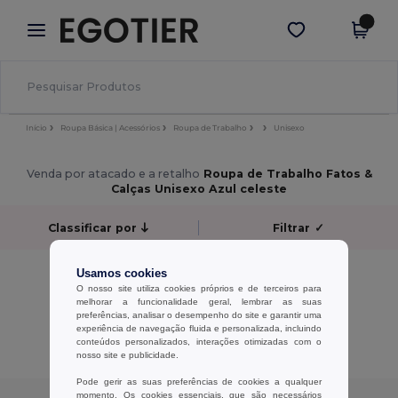
×
App Egotier
Obter app
Melhores preços na app!
Início
Roupa Básica | Acessórios
Roupa de Trabalho
Unisexo
Venda por atacado e a retalho
Roupa de Trabalho Fatos &
Calças Unisexo Azul celeste
Classificar por
Filtrar
✓
Sem resultados.
Usamos cookies
Sem resultados.
O nosso site utiliza cookies próprios e de terceiros para
melhorar a funcionalidade geral, lembrar as suas
preferências, analisar o desempenho do site e garantir uma
Exibindo Todos Os Produtos.
experiência de navegação fluida e personalizada, incluindo
conteúdos personalizados, interações otimizadas com o
nosso site e publicidade.
Pode gerir as suas preferências de cookies a qualquer
momento. Os cookies essenciais, que são necessários