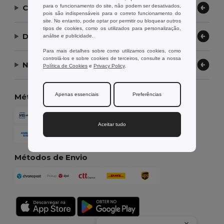
para o funcionamento do site, não podem ser desativados,
Contate-nos
pois são indispensáveis para o correto funcionamento do
site. No entanto, pode optar por permitir ou bloquear outros
tipos de cookies, como os utilizados para personalização,
Deixe-nos ajudar
análise e publicidade.
Para mais detalhes sobre como utilizamos cookies, como
controlá-los e sobre cookies de terceiros, consulte a nossa
Nossa Empresa
Política de Cookies
e
Privacy Policy
.
Apenas essenciais
Preferências
Métodos de Pagamento
Aceitar tudo
Métodos de Envio