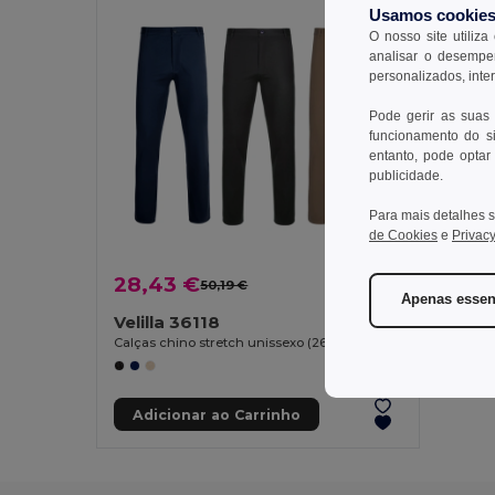
Usamos cookie
O nosso site utiliza
analisar o desempen
personalizados, inte
Pode gerir as suas
funcionamento do si
entanto, pode optar 
publicidade.
Para mais detalhes s
de Cookies
e
Privacy
28,43 €
50,19 €
-43%
Apenas essen
Velilla 36118
Calças chino stretch unissexo (260g/m²), em algodão (98%) e elastano (2%)
Adicionar ao Carrinho