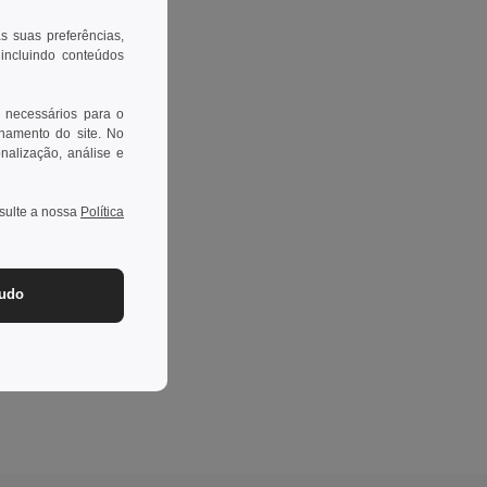
as suas preferências,
 incluindo conteúdos
 necessários para o
onamento do site. No
onalização, análise e
nsulte a nossa
Política
tudo