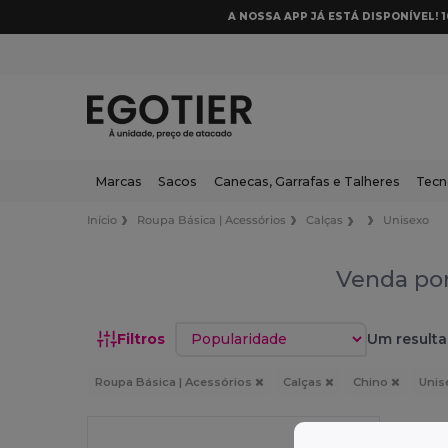
A NOSSA APP JÁ ESTÁ DISPONÍVEL! 
Marcas
Sacos
Canecas, Garrafas e Talheres
Tecn
Início
Roupa Básica | Acessórios
Calças
Unisexo
Venda por
Classificar por
Filtros
Um resulta
Roupa Básica | Acessórios
Calças
Chino
Unis