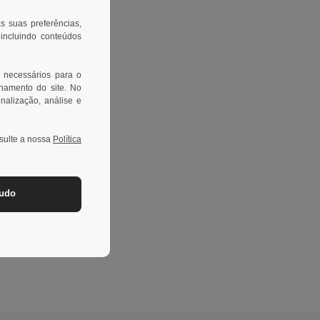
as suas preferências,
 incluindo conteúdos
 necessários para o
onamento do site. No
onalização, análise e
nsulte a nossa
Política
tudo