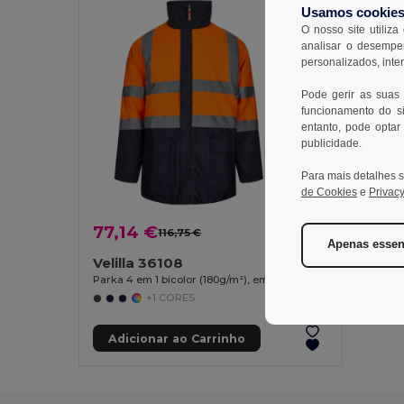
Usamos cookie
O nosso site utiliza
analisar o desempen
personalizados, inte
Pode gerir as suas
funcionamento do si
entanto, pode optar 
publicidade.
Para mais detalhes s
de Cookies
e
Privacy
77,14 €
116,75 €
-34%
Apenas essen
Velilla 36108
Parka 4 em 1 bicolor (180g/m²), em poliéster (100%) com revestimento de PU
+1 CORES
Adicionar ao Carrinho