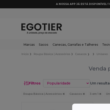
A NOSSA APP JÁ ESTÁ DISPONÍVEL! 
Marcas
Sacos
Canecas, Garrafas e Talheres
Tecn
Início
Roupa Básica | Acessórios
Casacos
Unisexo
Venda p
Classificar por
Filtros
Um resulta
Roupa Básica | Acessórios
Casacos
3 em 1
Un