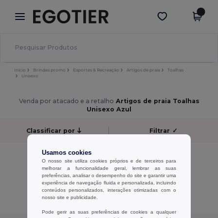
×
App Egotier
Obter app
Melhores preços na app!
Início
Brindes promo
Esportes & Recreação
Artigos de praia
Toalhas
Unisexo
Venda por atacado e a retalho
Artigos de praia Toalhas
Unisexo Azul
Classificar por
Filtrar
✓
Usamos cookies
Sem resultados.
O nosso site utiliza cookies próprios e de terceiros para
Sem resultados.
melhorar a funcionalidade geral, lembrar as suas
preferências, analisar o desempenho do site e garantir uma
experiência de navegação fluida e personalizada, incluindo
Exibindo Todos Os Produtos.
conteúdos personalizados, interações otimizadas com o
nosso site e publicidade.
Pode gerir as suas preferências de cookies a qualquer