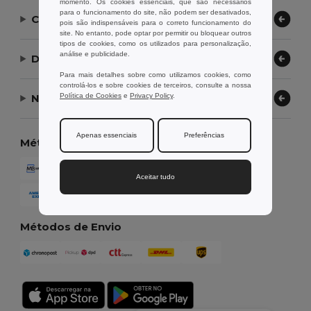
momento. Os cookies essenciais, que são necessários
para o funcionamento do site, não podem ser desativados,
Contate-nos
pois são indispensáveis para o correto funcionamento do
site. No entanto, pode optar por permitir ou bloquear outros
tipos de cookies, como os utilizados para personalização,
análise e publicidade.
Deixe-nos ajudar
Para mais detalhes sobre como utilizamos cookies, como
controlá-los e sobre cookies de terceiros, consulte a nossa
Política de Cookies
e
Privacy Policy
.
Nossa Empresa
Apenas essenciais
Preferências
Métodos de Pagamento
Aceitar tudo
Métodos de Envio