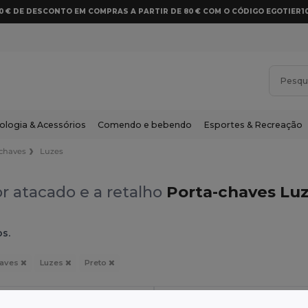
10 € DE DESCONTO EM COMPRAS A PARTIR DE 80 € COM O CÓDIGO EGOTIER1
ologia & Acessórios
Comendo e bebendo
Esportes & Recreação
-chaves
Luzes
r atacado e a retalho
Porta-chaves Luz
os.
haves
Luzes
Preto