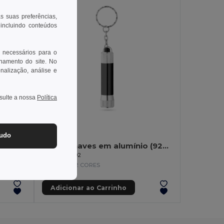
as suas preferências,
 incluindo conteúdos
 necessários para o
onamento do site. No
onalização, análise e
nsulte a nossa
Política
2,06 €
tudo
Porta-chaves em alumínio com lanterna de 3 luzes LEDs
Porta-chaves em alumínio (92% reciclado) com lanterna de 3 luzes LEDs
Egotier 95092
+2 CORES
Adicionar ao Carrinho