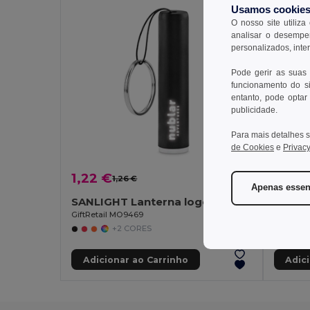
Usamos cookie
O nosso site utiliza
analisar o desempen
personalizados, inte
Pode gerir as suas
funcionamento do si
entanto, pode optar 
publicidade.
Para mais detalhes s
de Cookies
e
Privacy
1,22 €
2,01 
1,26 €
-4%
Apenas essen
SANLIGHT Lanterna logo iluminável
ARIZO
GiftRetail MO9469
GiftReta
+2 CORES
Adicionar ao Carrinho
Adic