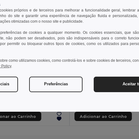
s
 cookies próprios e de terceiros para melhorar a funcionalidade geral, lembrar 
ho do site e garantir uma experiência de navegação fluida e personalizada,
rações otimizadas com o nosso site e publicidade.
 preferências de cookies a qualquer momento. Os cookies essenciais, que são
te, não podem ser desativados, pois são indispensáveis para o correto funci
por permitir ou bloquear outros tipos de cookies, como os utilizados para pers
obre como utilizamos cookies, como controlá-los e sobre cookies de terceiros, co
 Policy
.
€
1,79 €
2,32 €
-13%
ciais
Preferências
Aceitar 
 Lanterna Porta-chaves
il MO8622
Egotier 93141
+1 CORES
+1 CORES
ionar ao Carrinho
Adicionar ao Carrinho