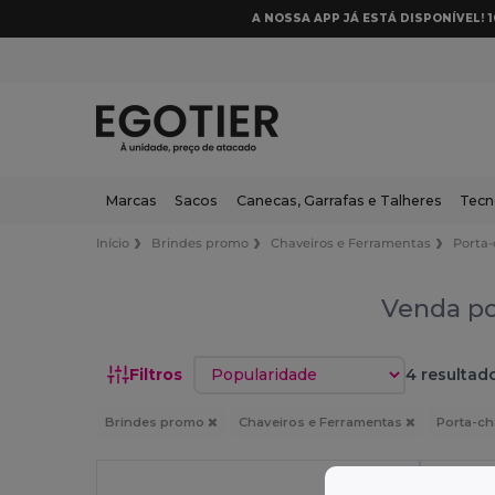
A NOSSA APP JÁ ESTÁ DISPONÍVEL! 
Marcas
Sacos
Canecas, Garrafas e Talheres
Tecn
Início
Brindes promo
Chaveiros e Ferramentas
Porta
Venda po
Classificar por
Filtros
4 resultad
Brindes promo
Chaveiros e Ferramentas
Porta-c