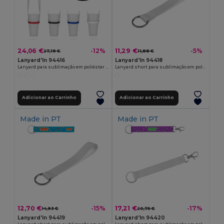
24,06 €
11,29 €
-12%
-5%
27,19 €
11,88 €
Lanyard'In 94416
Lanyard'In 94418
Lanyard para sublimação em poliéster com cup holder em silicone
Lanyard short para sublimação em poliéster com argola
Adicionar ao Carrinho
Adicionar ao Carrinho
Made in
PT
Made in
PT
12,70 €
17,21 €
-15%
-17%
14,93 €
20,75 €
Lanyard'In 94419
Lanyard'In 94420