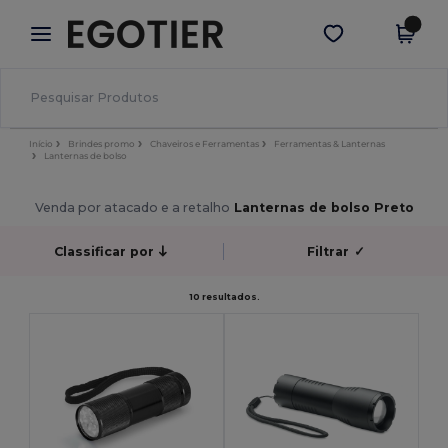
×
App Egotier
Obter app
Melhores preços na app!
Início
Brindes promo
Chaveiros e Ferramentas
Ferramentas & Lanternas
Lanternas de bolso
Venda por atacado e a retalho
Lanternas de bolso Preto
Classificar por
Filtrar
✓
10 resultados.