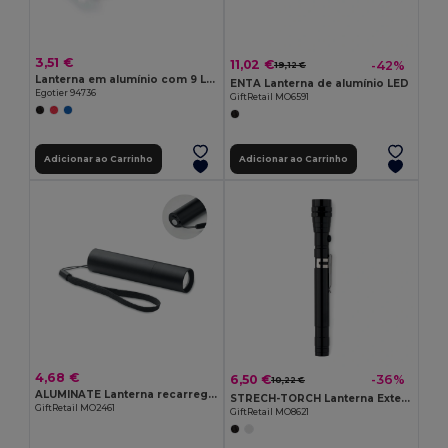
3,51 €
11,02 €
-42%
19,12 €
Lanterna em alumínio com 9 LEDs
ENTA Lanterna de alumínio LED
Egotier 94736
GiftRetail MO6591
Adicionar ao Carrinho
Adicionar ao Carrinho
4,68 €
6,50 €
-36%
10,22 €
ALUMINATE Lanterna recarregável alumínio
STRECH-TORCH Lanterna Extensível
GiftRetail MO2461
GiftRetail MO8621