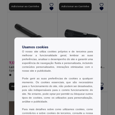
Adicionar ao Carrinho
Adicionar ao Carrinho
Usamos cookies
O nosso site utiliza cookies próprios e de terceiros para
melhorar a funcionalidade geral, lembrar as suas
preferências, analisar o desempenho do site e garantir uma
7,13 €
5,83 €
experiência de navegação fluida e personalizada, incluindo
conteúdos personalizados, interações otimizadas com o
Lanterna em alumínio com LED
FLASHRA Lanterna luz COB recarregável
nosso site e publicidade.
Egotier 94738
GiftRetail MO2724
+1 CORES
Pode gerir as suas preferências de cookies a qualquer
momento. Os cookies essenciais, que são necessários
para o funcionamento do site, não podem ser desativados,
Adicionar ao Carrinho
Adicionar ao Carrinho
pois são indispensáveis para o correto funcionamento do
site. No entanto, pode optar por permitir ou bloquear outros
tipos de cookies, como os utilizados para personalização,
análise e publicidade.
Para mais detalhes sobre como utilizamos cookies, como
controlá-los e sobre cookies de terceiros, consulte a nossa