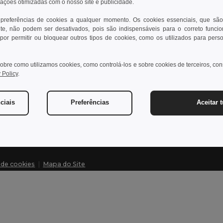
rações otimizadas com o nosso site e publicidade.
 preferências de cookies a qualquer momento. Os cookies essenciais, que são
te, não podem ser desativados, pois são indispensáveis para o correto funci
Contate-nos
Dei
por permitir ou bloquear outros tipos de cookies, como os utilizados para pers
Cliente
Cen
obre como utilizamos cookies, como controlá-los e sobre cookies de terceiros, co
cliente@egotier.pt
Pre
 Policy
.
Dev
Vendas
vendas@egotier.pt
Glo
ciais
Preferências
Aceitar 
Mét
a de cookies
|
Mapa do Site