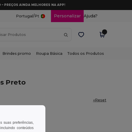
0 – PREÇOS AINDA MELHORES NA APP!
/
Personalizar
Ajuda?
Portugal
Pt
Brindes promo
Roupa Básica
Todos os Produtos
s Preto
«Reset
as suas preferências,
 incluindo conteúdos