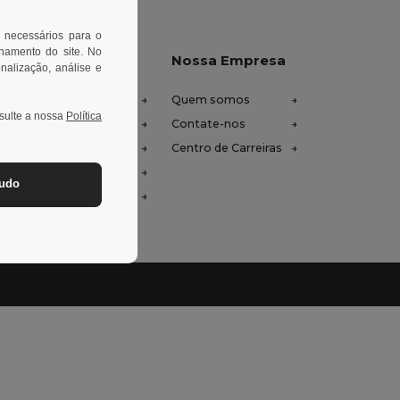
 necessários para o
onamento do site. No
xe-nos ajudar
Nossa Empresa
onalização, análise e
tro de Ajuda (FAQ)
Quem somos
nsulte a nossa
Política
ços de Atacado
Contate-nos
oluções e Reembolsos
Centro de Carreiras
ssário
tudo
odos de Envio