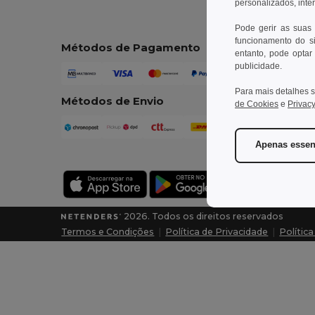
personalizados, inte
Pode gerir as suas
funcionamento do si
Métodos de Pagamento
entanto, pode optar 
publicidade.
Para mais detalhes s
Métodos de Envio
de Cookies
e
Privacy
Apenas essen
2026. Todos os direitos reservados
Termos e Condições
|
Política de Privacidade
|
Polític