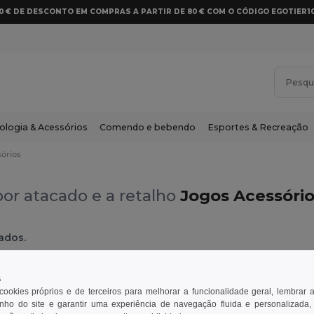
10 € DE DESCONTO EM COMPRAS A PARTIR DE 80 € COM O CÓDIGO EGOTIER1
ologia & Acessórios
Comendo e bebendo
Esportes & Recreação
órios
or atacado e a retalho
Jogos Acessório
ados.
sórios
Preto
s
 cookies próprios e de terceiros para melhorar a funcionalidade geral, lembrar 
ho do site e garantir uma experiência de navegação fluida e personalizada,