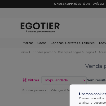
A NOSSA APP JÁ ESTÁ DISPONÍVEL! 
Marcas
Sacos
Canecas, Garrafas e Talheres
Tecn
Início
Brindes promo
Crianças & Jogos
Jogos
Acess
Venda p
Classificar por
Filtros
Sem result
Brindes promo
Crianças & Jogos
Jogos
Aces
Usamos cookie
O nosso site utiliza
analisar o desempen