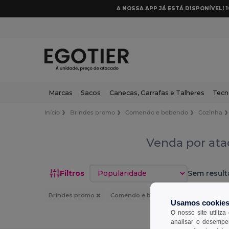
A NOSSA APP JÁ ESTÁ DISPONÍVEL! 
Marcas
Sacos
Canecas, Garrafas e Talheres
Tecn
Início
Brindes promo
Comendo e bebendo
Cozinha
Venda por ata
Classificar por
Filtros
Sem result
Brindes promo
Comendo e bebendo
Cozinha
Usamos cookie
O nosso site utiliza
analisar o desempen