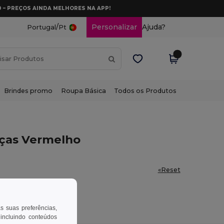
0 – PREÇOS AINDA MELHORES NA APP!
/
Personalizar
Ajuda?
Portugal
Pt
Brindes promo
Roupa Básica
Todos os Produtos
nças Vermelho
«Reset
as suas preferências,
 incluindo conteúdos