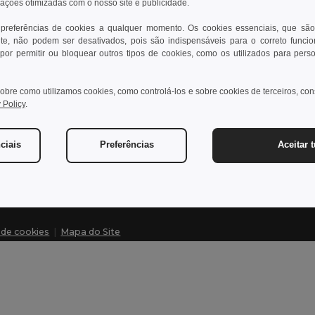
rações otimizadas com o nosso site e publicidade.
 preferências de cookies a qualquer momento. Os cookies essenciais, que são
te, não podem ser desativados, pois são indispensáveis para o correto funci
Contate-nos
Dei
por permitir ou bloquear outros tipos de cookies, como os utilizados para pers
Cliente
Cen
obre como utilizamos cookies, como controlá-los e sobre cookies de terceiros, co
cliente@egotier.pt
Pre
 Policy
.
Dev
Vendas
vendas@egotier.pt
Glo
ciais
Preferências
Aceitar 
Mét
a de cookies
|
Mapa do Site