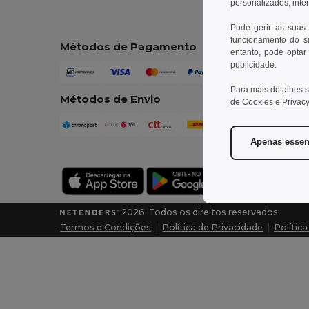
personalizados, inte
Pode gerir as suas
funcionamento do si
Métodos de Pagamento
entanto, pode optar 
publicidade.
Para mais detalhes s
Métodos de Envio
de Cookies
e
Privacy
Apenas essen
2026. Todos os direitos reservados
Termos e Condições
|
Política de Privacidade
|
Polític