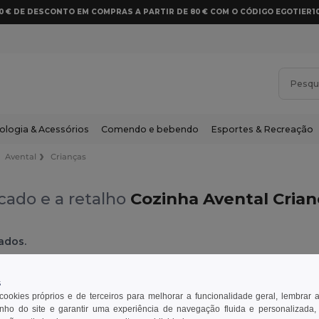
10 € DE DESCONTO EM COMPRAS A PARTIR DE 80 € COM O CÓDIGO EGOTIER1
ologia & Acessórios
Comendo e bebendo
Esportes & Recreação
Avental
Crianças
cado e a retalho
Cozinha Avental Cria
ados.
Avental
Crianças
Vermelho
s
 cookies próprios e de terceiros para melhorar a funcionalidade geral, lembrar 
ho do site e garantir uma experiência de navegação fluida e personalizada,