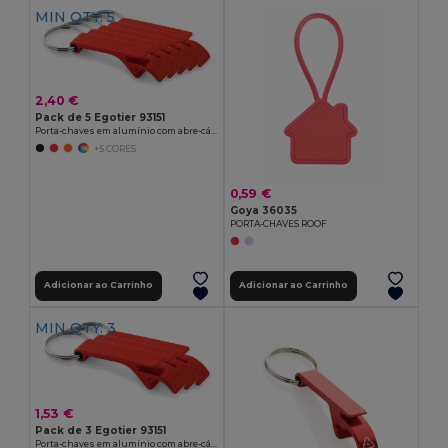
MIN QTY: 5
2,40 €
Pack de 5 Egotier 93151
Porta-chaves em alumínio com abre-cápsulas
+5 CORES
0,59 €
Goya 36035
PORTA-CHAVES ROOF
Adicionar ao Carrinho
Adicionar ao Carrinho
MIN QTY: 3
1,53 €
Pack de 3 Egotier 93151
Porta-chaves em alumínio com abre-cápsulas