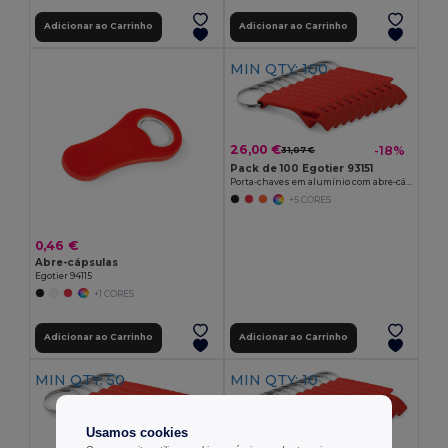
Adicionar ao Carrinho
Adicionar ao Carrinho
MIN QTY: 100
26,00 €
-18%
31,07 €
Pack de 100 Egotier 93151
Porta-chaves em alumínio com abre-cápsulas
+5 CORES
0,46 €
Abre-cápsulas
Egotier 94115
+1 CORES
Adicionar ao Carrinho
Adicionar ao Carrinho
MIN QTY: 50
MIN QTY: 10
Usamos cookies