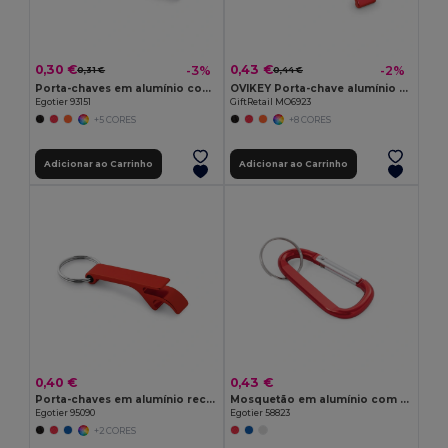
0,30 €
0,43 €
-3%
-2%
0,31 €
0,44 €
Porta-chaves em alumínio com abre-cápsulas
OVIKEY Porta-chave alumínio reciclado
Egotier 93151
GiftRetail MO6923
+5 CORES
+8 CORES
Adicionar ao Carrinho
Adicionar ao Carrinho
0,40 €
0,43 €
Porta-chaves em alumínio reciclado (100% rAL) com abre-cápsulas
Mosquetão em alumínio com argola para porta-chaves
Egotier 95090
Egotier 58823
+2 CORES