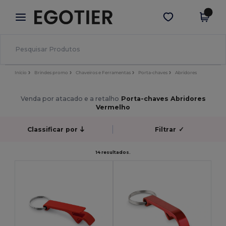
×
App Egotier
Obter app
Melhores preços na app!
Início
Brindes promo
Chaveiros e Ferramentas
Porta-chaves
Abridores
Venda por atacado e a retalho
Porta-chaves Abridores
Vermelho
Classificar por
Filtrar
✓
14 resultados.