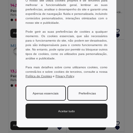
O nosso site utiliza cookies próprios e de terceiros para
4,70 €
14,50 €
-6%
melhorar a funcionalidade geral, lembrar as suas
15,53 €
Pack de 10 Egotier 93151
preferências, analisar o desempenho do site e garantir uma
Pack de 50 Egotier 93151
Porta-chaves em alumínio com abre-cápsulas
experiência de navegação fluida e personalizada, incluindo
Porta-chaves em alumínio com abre-cápsulas
+5 CORES
conteúdos personalizados, interações otimizadas com o
+5 CORES
nosso site e publicidade.
Pode gerir as suas preferências de cookies a qualquer
Adicionar ao Carrinho
Adicionar ao Carrinho
momento. Os cookies essenciais, que são necessários
para o funcionamento do site, não podem ser desativados,
MIN QTY: 30
pois são indispensáveis para o correto funcionamento do
site. No entanto, pode optar por permitir ou bloquear outros
tipos de cookies, como os utilizados para personalização,
análise e publicidade.
Para mais detalhes sobre como utilizamos cookies, como
13,20 €
controlá-los e sobre cookies de terceiros, consulte a nossa
Pack de 30 Egotier 93151
Política de Cookies
e
Privacy Policy
.
Porta-chaves em alumínio com abre-cápsulas
+5 CORES
Apenas essenciais
Preferências
0,19 €
Porta-chaves multifunções
Egotier 95048
Aceitar tudo
+1 CORES
Adicionar ao Carrinho
Adicionar ao Carrinho