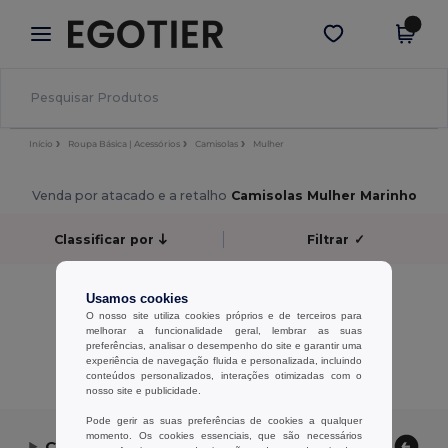
×
App Egotier
Obter app
Melhores preços na app!
Início
Roupa Básica | Acessórios
Camisolas
Mulher
Venda por atacado e a retalho
Camisolas Mulher Marinho
Classificar por
Filtrar
✓
Sem resultados.
Usamos cookies
Sem resultados.
O nosso site utiliza cookies próprios e de terceiros para
melhorar a funcionalidade geral, lembrar as suas
preferências, analisar o desempenho do site e garantir uma
Exibindo Todos Os Produtos.
experiência de navegação fluida e personalizada, incluindo
conteúdos personalizados, interações otimizadas com o
nosso site e publicidade.
Pode gerir as suas preferências de cookies a qualquer
momento. Os cookies essenciais, que são necessários
Contate-nos