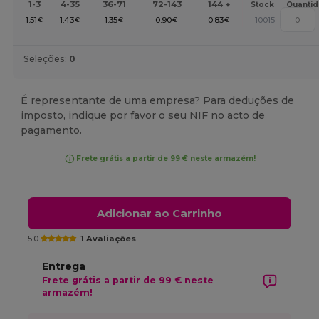
1-3
4-35
36-71
72-143
144 +
Stock
Quanti
1.51
1.43
1.35
0.90
0.83
10015
€
€
€
€
€
Seleções:
0
É representante de uma empresa? Para deduções de
imposto, indique por favor o seu NIF no acto de
pagamento.
Frete grátis a partir de 99 € neste armazém!
Adicionar ao Carrinho
5.0
1 Avaliações
Entrega
Frete grátis a partir de 99 € neste
armazém!