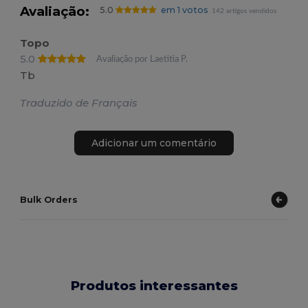
Avaliação:
5.0
em 1 votos
142 artigos vendidos
Topo
5.0
Avaliação por Laetitia P.
Tb
Traduzido de Français
Adicionar um comentário
Bulk Orders
Produtos interessantes