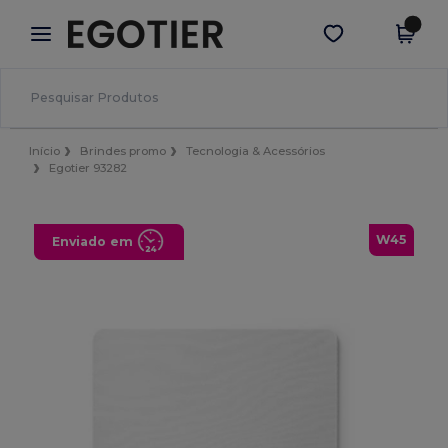
×
App Egotier
Obter app
Melhores preços na app!
Início
Brindes promo
Tecnologia & Acessórios
Egotier 93282
W45
Enviado em