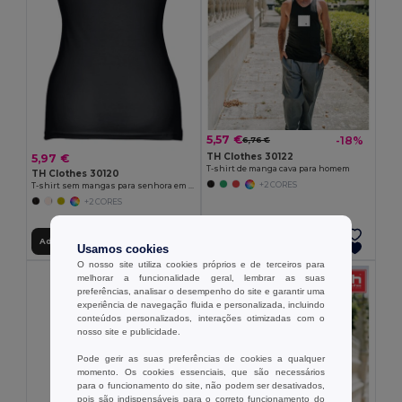
5,57 €
-18%
6,76 €
TH Clothes 30122
5,97 €
T-shirt de manga cava para homem
TH Clothes 30120
+2 CORES
T-shirt sem mangas para senhora em algodão
+2 CORES
Adicionar ao Carrinho
Adicionar ao Carrinho
Usamos cookies
O nosso site utiliza cookies próprios e de terceiros para
melhorar a funcionalidade geral, lembrar as suas
preferências, analisar o desempenho do site e garantir uma
experiência de navegação fluida e personalizada, incluindo
conteúdos personalizados, interações otimizadas com o
nosso site e publicidade.
Pode gerir as suas preferências de cookies a qualquer
momento. Os cookies essenciais, que são necessários
para o funcionamento do site, não podem ser desativados,
pois são indispensáveis para o correto funcionamento do