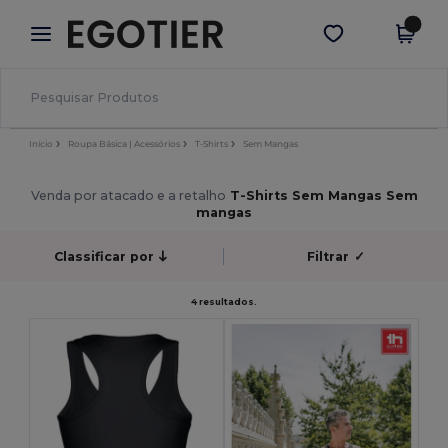
×
App Egotier
Obter app
Melhores preços na app!
Início
Roupa Básica | Acessórios
T-Shirts
Sem Mangas
Venda por atacado e a retalho
T-Shirts Sem Mangas Sem
mangas
Classificar por
Filtrar
✓
4 resultados.