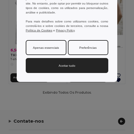
site. No entanto, pode optar por permitir ou bloquear outros
tipos de cookies, como os utilizados para personalização,
análise e publicidade.
Para mais detalhes sobre como utilizamos cookies, como
controlá-los e sobre cookies de terceiros, consulte a nossa
Política de Cookies
e
Privacy Policy
.
4,72 €
TH Clothes 30119
T-shirt sem mangas para senhora em algodão. Cor branca
Apenas essenciais
Preferências
6,56 €
TH Clothes 30121
T-shirt de manga cava para homem em algodão
Aceitar tudo
Adicionar ao Carrinho
Adicionar ao Carrinho
Exibindo Todos Os Produtos.
Contate-nos