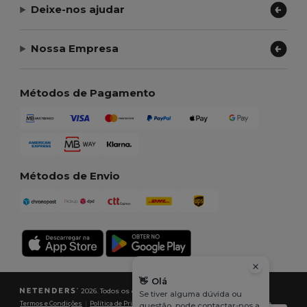
Deixe-nos ajudar
Nossa Empresa
Métodos de Pagamento
Métodos de Envio
👋
Olá
2026. Todos os direitos reservados
Se tiver alguma dúvida ou
Termos e Condições
|
Política de Privacidade
|
Política de cookies
|
Mapa do Site
questão, pode contactar-nos a