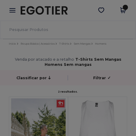
×
App Egotier
Obter app
Melhores preços na app!
Início
Roupa Básica | Acessórios
T-Shirts
Sem Mangas
Homens
Venda por atacado e a retalho
T-Shirts Sem Mangas
Homens Sem mangas
Classificar por
Filtrar
✓
2 resultados.