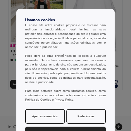
Usamos cookies
O nosso site utiliza cookies próprios e de terceiros para
melhorar a funcionalidade geral, lembrar as suas
preferências, analisar o desempenho do site e garantir uma
experiência de navegação fluida e personalizada, incluindo
conteúdos personalizados, interações otimizadas com o
5,57 €
-18%
6,76 €
nosso site e publicidade.
TH Clothes 30122
T-shirt de manga cava para homem
Pode gerir as suas preferências de cookies a qualquer
6,56 €
momento. Os cookies essenciais, que são necessários
+2 CORES
TH Clothes 30121
para o funcionamento do site, não podem ser desativados,
T-shirt de manga cava para homem em algodão
pois são indispensáveis para o correto funcionamento do
site. No entanto, pode optar por permitir ou bloquear outros
tipos de cookies, como os utilizados para personalização,
análise e publicidade.
Adicionar ao Carrinho
Adicionar ao Carrinho
Para mais detalhes sobre como utilizamos cookies, como
controlá-los e sobre cookies de terceiros, consulte a nossa
Exibindo Todos Os Produtos.
Política de Cookies
e
Privacy Policy
.
Apenas essenciais
Preferências
Contate-nos