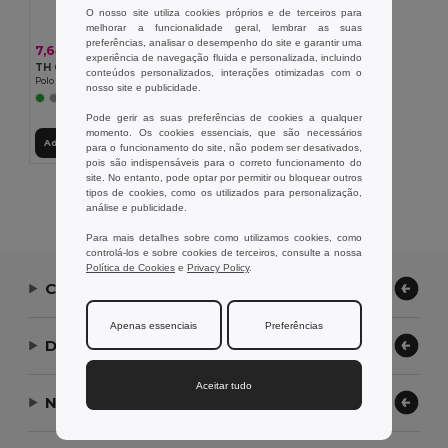
O nosso site utiliza cookies próprios e de terceiros para
melhorar a funcionalidade geral, lembrar as suas
preferências, analisar o desempenho do site e garantir uma
7,64 €
experiência de navegação fluida e personalizada, incluindo
TH Clothes 11169
conteúdos personalizados, interações otimizadas com o
Polo para senhora
nosso site e publicidade.
Pode gerir as suas preferências de cookies a qualquer
momento. Os cookies essenciais, que são necessários
Adicionar ao Carrinho
para o funcionamento do site, não podem ser desativados,
pois são indispensáveis para o correto funcionamento do
site. No entanto, pode optar por permitir ou bloquear outros
Exibindo Todos Os Produtos.
tipos de cookies, como os utilizados para personalização,
análise e publicidade.
Para mais detalhes sobre como utilizamos cookies, como
controlá-los e sobre cookies de terceiros, consulte a nossa
Política de Cookies
e
Privacy Policy
.
Contate-nos
Apenas essenciais
Preferências
Deixe-nos ajudar
Aceitar tudo
Nossa Empresa