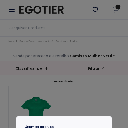
×
App Egotier
Obter app
Melhores preços na app!
Início
Roupa Básica | Acessórios
Camisas
Mulher
Venda por atacado e a retalho
Camisas Mulher Verde
Classificar por
Filtrar
✓
Um resultado.
Usamos cookies