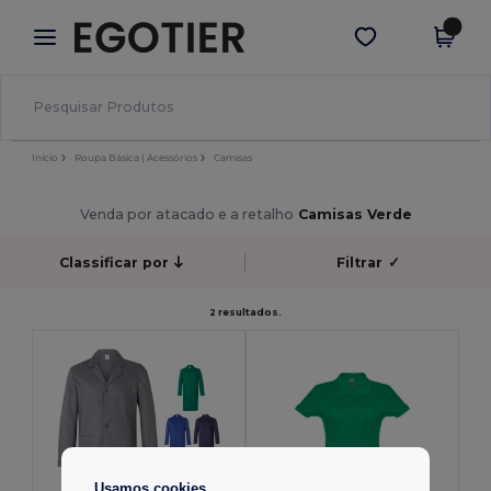
×
App Egotier
Obter app
Melhores preços na app!
Início
Roupa Básica | Acessórios
Camisas
Venda por atacado e a retalho
Camisas Verde
Classificar por
Filtrar
✓
2 resultados.
Usamos cookies