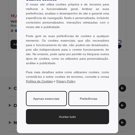
O nosso site utiliza cookies próprios e de terceiros para
melhorar a funcionalidade geral, lembrar as suas
preferências, analisar o desempenho do site e garantir uma
7,64 €
19,40 €
-41%
32,78 €
experiência de navegação fluida e personalizada, incluindo
TH Clothes 11169
Velilla 36133
conteúdos personalizados, interações otimizadas com o
Polo para senhora
Bata de sarja (175g/m²), em algodão (35%) e poliéster (65%)
nosso site e publicidade.
+2 CORES
Pode gerir as suas preferências de cookies a qualquer
momento. Os cookies essenciais, que são necessários
Adicionar ao Carrinho
Adicionar ao Carrinho
para o funcionamento do site, não podem ser desativados,
pois são indispensáveis para o correto funcionamento do
site. No entanto, pode optar por permitir ou bloquear outros
tipos de cookies, como os utilizados para personalização,
Exibindo Todos Os Produtos.
análise e publicidade.
Para mais detalhes sobre como utilizamos cookies, como
controlá-los e sobre cookies de terceiros, consulte a nossa
Política de Cookies
e
Privacy Policy
.
Contate-nos
Apenas essenciais
Preferências
Deixe-nos ajudar
Aceitar tudo
Nossa Empresa