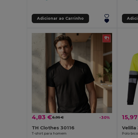
Adicionar ao Carrinho
Adic
4,83 €
15,97
6,95 €
-30%
TH Clothes 30116
Velill
T-shirt para homem