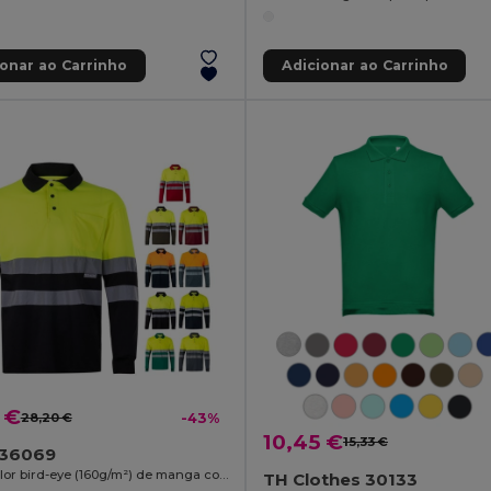
ionar ao Carrinho
Adicionar ao Carrinho
 €
28,20 €
-43%
10,45 €
15,33 €
a 36069
Polo bicolor bird-eye (160g/m²) de manga comprida, em poliéster (100%)
TH Clothes 30133