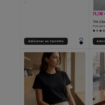
11,18
TH Cl
Polo par
Adicionar ao Carrinho
Adic