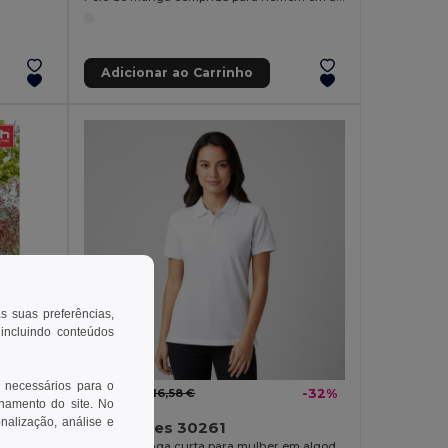
Adicionar ao Carrinho
as suas preferências,
 incluindo conteúdos
 necessários para o
11,30 €
-27%
16,58 €
-32%
onamento do site. No
onalização, análise e
Polo bicolor para homem em algodão
TH Clothes 30261
Polo de manga curta para mulher em algodão cardado