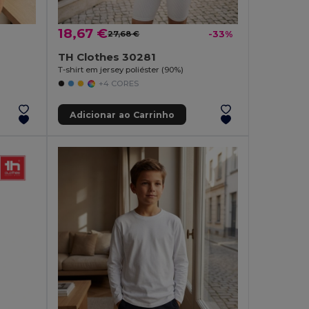
18,67 €
27,68 €
-33%
TH Clothes 30281
T-shirt em jersey poliéster (90%)
+4 CORES
Adicionar ao Carrinho