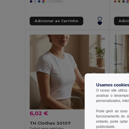
+3 CORES
Adicionar ao Carrinho
Adic
Usamos cookie
O nosso site utiliza
analisar o desempen
personalizados, inte
Pode gerir as suas
6,02 €
7,05 
funcionamento do si
entanto, pode optar 
TH Clothes 30107
TH Cl
publicidade.
T-shirt para senhora
T-shirt 