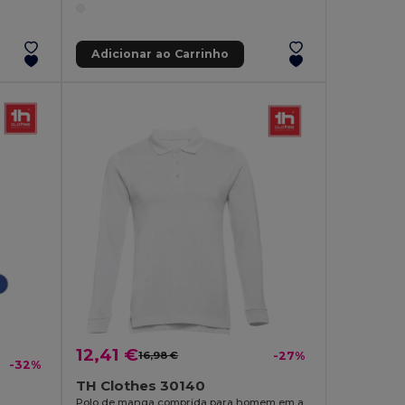
Adicionar ao Carrinho
12,41 €
16,98 €
-27%
-32%
TH Clothes 30140
Polo de manga comprida para homem em algodão