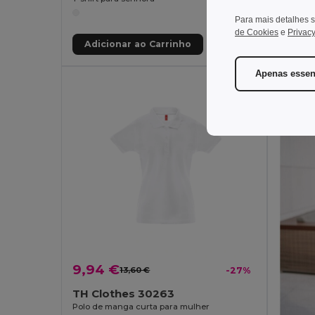
Para mais detalhes s
de Cookies
e
Privacy
Adicionar ao Carrinho
Adic
Apenas essen
9,94 €
13,60 €
-27%
TH Clothes 30263
Polo de manga curta para mulher