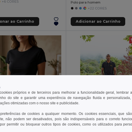
+6 CORES
Polo para homem
+22 CORES
ionar ao Carrinho
Adicionar ao Carrinho
s
 cookies próprios e de terceiros para melhorar a funcionalidade geral, lembrar 
ho do site e garantir uma experiência de navegação fluida e personalizada,
rações otimizadas com o nosso site e publicidade.
 preferências de cookies a qualquer momento. Os cookies essenciais, que são
€
9,81 €
13,42 €
te, não podem ser desativados, pois são indispensáveis para o correto funci
por permitir ou bloquear outros tipos de cookies, como os utilizados para pers
othes 30108
para senhora
Egotier 30137