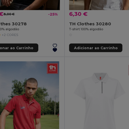
 €
6,30 €
8,00 €
-25%
othes 30278
TH Clothes 30280
100% algodão
T-shirt 100% algodão
+2 CORES
ionar ao Carrinho
Adicionar ao Carrinho