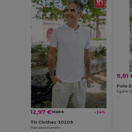
9,81 
Egotier 3
12,97 €
17,03 €
-24%
TH Clothes 30209
Polo para homem