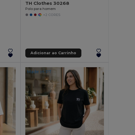
TH Clothes 30268
Polo para homem
+2 CORES
Adicionar ao Carrinho
Made in
PT