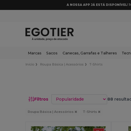
A NOSSA APP JÁ ESTÁ DISPONÍVEL! 
Marcas
Sacos
Canecas, Garrafas e Talheres
Tecn
Início
Roupa Básica | Acessórios
T-Shirts
Classificar por
Filtros
88 resulta
Roupa Básica | Acessórios
T-Shirts