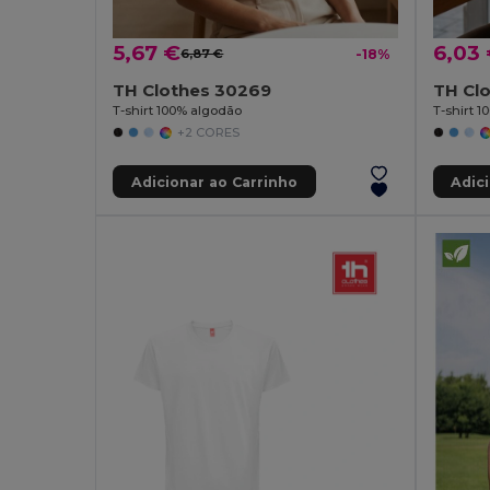
5,67 €
6,03
6,87 €
-18%
TH Clothes 30269
TH Cl
T-shirt 100% algodão
T-shirt 
+2 CORES
Adicionar ao Carrinho
Adic