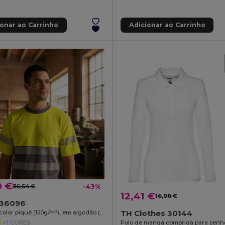
ionar ao Carrinho
Adicionar ao Carrinho
0 €
36,54 €
-43%
12,41 €
16,98 €
a 36096
TH Clothes 30144
T-shirt bicolor piqué (150g/m²), em algodão (55%) e poliéster (45%)
+1 CORES