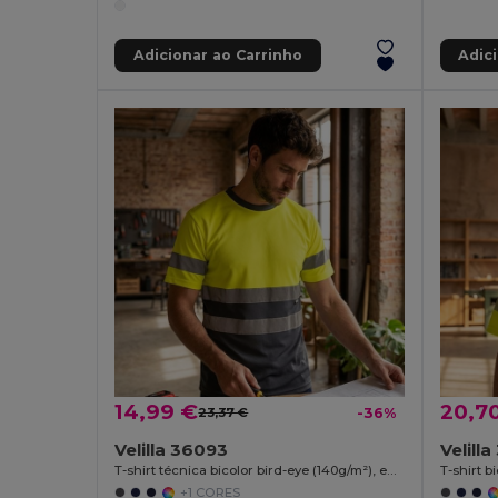
Adicionar ao Carrinho
Adic
14,99 €
20,7
23,37 €
-36%
Velilla 36093
Velill
T-shirt técnica bicolor bird-eye (140g/m²), em poliéster (100%)
+1 CORES