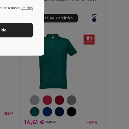
nsulte a nossa
Política
Adicionar ao Carrinho
tudo
-32%
14,61 €
19,19 €
-24%