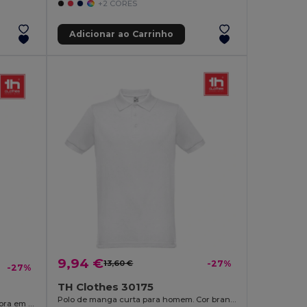
+2 CORES
Adicionar ao Carrinho
9,94 €
13,60 €
-27%
-27%
TH Clothes 30175
Polo de manga curta para homem. Cor branca
Polo de manga comprida para senhora em algodão cardado