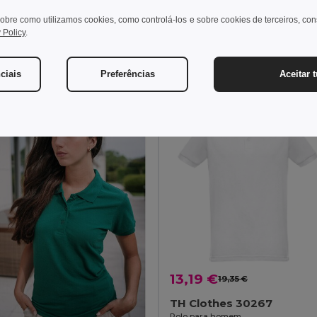
+24 CORES
+3 CORES
obre como utilizamos cookies, como controlá-los e sobre cookies de terceiros, co
 Policy
.
ionar ao Carrinho
Adicionar ao Carrinho
ciais
Preferências
Aceitar 
13,19 €
19,35 €
TH Clothes 30267
Polo para homem