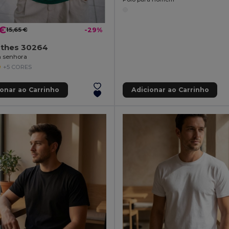
 €
15,65 €
-29%
othes 30264
a senhora
+5 CORES
ionar ao Carrinho
Adicionar ao Carrinho