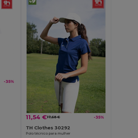
-35%
11,54 €
17,68 €
-35%
TH Clothes 30292
Polo técnico para mulher