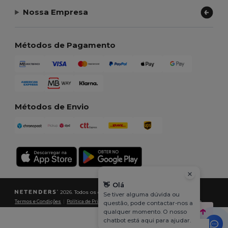
Nossa Empresa
Métodos de Pagamento
Métodos de Envio
👋
Olá
2026. Todos os direitos reservados
Se tiver alguma dúvida ou
Termos e Condições
|
Política de Privacidade
|
Política de cookies
|
Mapa do Site
questão, pode contactar-nos a
qualquer momento. O nosso
chatbot está aqui para ajudar.