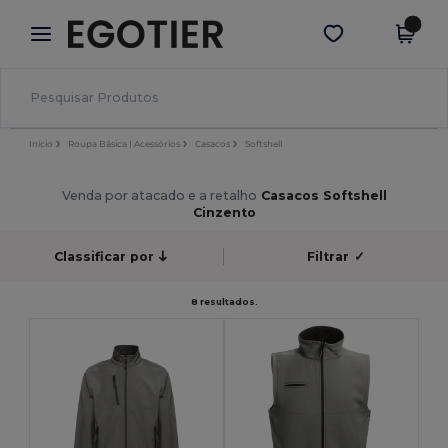
×
App Egotier
Obter app
Melhores preços na app!
Início
Roupa Básica | Acessórios
Casacos
Softshell
Venda por atacado e a retalho
Casacos Softshell
Cinzento
Classificar por
Filtrar
✓
8 resultados.