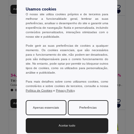
Usamos cookies
Adicionar ao Carrinho
Adicionar ao Carrinho
O nosso site utiliza cookies próprios e de terceiros para
melhorar a funcionalidade geral, lembrar as suas
preferências, analisar o desempenho do site e garantir uma
experiência de navegação fluida e personalizada, incluindo
conteúdos personalizados, interações otimizadas com o
nosso site e publicidade.
Pode gerir as suas preferências de cookies a qualquer
momento. Os cookies essenciais, que são necessários
para o funcionamento do site, não podem ser desativados,
pois são indispensáveis para o correto funcionamento do
site. No entanto, pode optar por permitir ou bloquear outros
tipos de cookies, como os utilizados para personalização,
análise e publicidade.
34,69 €
23,29 €
-37%
-34%
55,10 €
35,25 €
TH Clothes 30181
Velilla 36136
Para mais detalhes sobre como utilizamos cookies, como
Casaco softshell cintado para senhora
Colete soft shell (280g/m²), com forro polar, em poliéster (94%) e elastano (6%)
controlá-los e sobre cookies de terceiros, consulte a nossa
Política de Cookies
e
Privacy Policy
.
+6 CORES
+2 CORES
Adicionar ao Carrinho
Adicionar ao Carrinho
Apenas essenciais
Preferências
Aceitar tudo