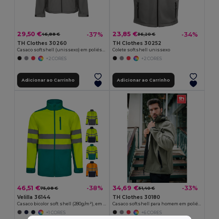
29,50 €
23,85 €
-37%
-34%
46,88 €
36,20 €
TH Clothes 30260
TH Clothes 30252
Casaco softshell (unissexo) em poliéster e elastano
Colete softshell unissexo
+2 CORES
+2 CORES
Adicionar ao Carrinho
Adicionar ao Carrinho
46,51 €
34,69 €
-38%
-33%
75,08 €
51,40 €
Velilla 36144
TH Clothes 30180
Casaco bicolor soft shell (280g/m²), em poliéster (96%) e elastano (4%)
Casaco softshell para homem em poliéster e elastano
+1 CORES
+6 CORES