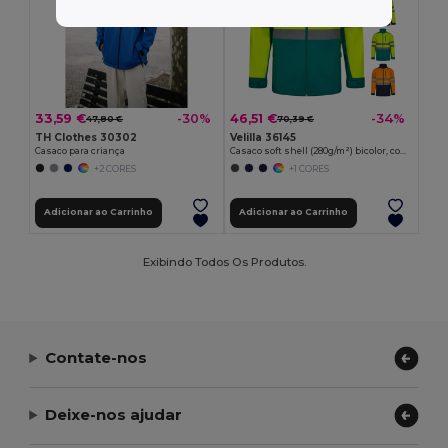
33,59 €
46,51 €
-30%
-34%
47,80 €
70,39 €
TH Clothes 30302
Velilla 36145
Casaco para criança
Casaco soft shell (280g/m²) bicolor, com forro polar e membrana de TPU, em poliéster (96%) e elastano (4%)
+2 CORES
+1 CORES
Adicionar ao Carrinho
Adicionar ao Carrinho
Exibindo Todos Os Produtos.
Contate-nos
Deixe-nos ajudar