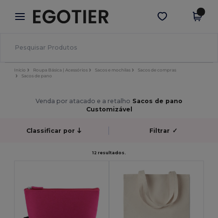
×
App Egotier
Obter app
Melhores preços na app!
Início
Roupa Básica | Acessórios
Sacos e mochilas
Sacos de compras
Sacos de pano
Venda por atacado e a retalho
Sacos de pano
Customizável
Classificar por
Filtrar
✓
12 resultados.