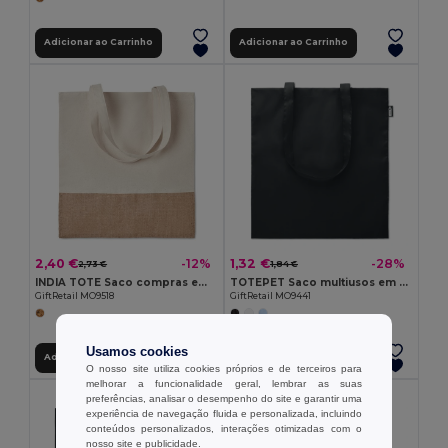
Adicionar ao Carrinho
Adicionar ao Carrinho
2,40 €
1,32 €
-12%
-28%
2,73 €
1,84 €
INDIA TOTE Saco compras em jute
TOTEPET Saco multiusos em RPET
GiftRetail MO9518
GiftRetail MO9441
Usamos cookies
Adicionar ao Carrinho
Adicionar ao Carrinho
O nosso site utiliza cookies próprios e de terceiros para
melhorar a funcionalidade geral, lembrar as suas
preferências, analisar o desempenho do site e garantir uma
experiência de navegação fluida e personalizada, incluindo
conteúdos personalizados, interações otimizadas com o
nosso site e publicidade.