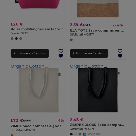
1,26 €
2,59 €
-24%
3,41 €
Bolsa multifunções em feltro reciclado (100% rPET)
ILLA TOTE Saco compras em cortiça
Egotier 92381
GiftRetail MO9517
Adicionar ao Carrinho
Adicionar ao Carrinho
Organic Cotton
Organic Cotton
2,43 €
1,73 €
-1%
1,75 €
ZIMDE COLOUR Saco compras algodão orgânico
ZIMDE Saco compras algodão orgânico
GiftRetail MO6189
GiftRetail MO6190
+7 CORES