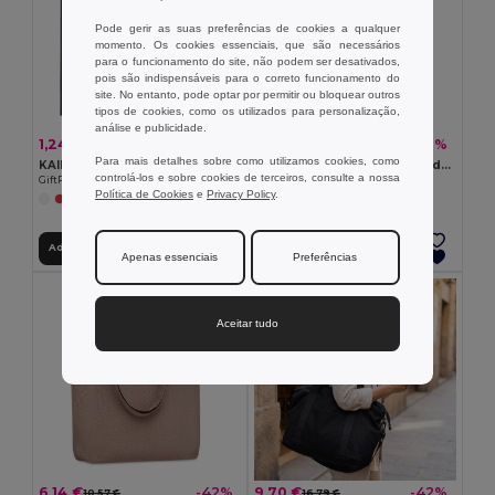
Pode gerir as suas preferências de cookies a qualquer
momento. Os cookies essenciais, que são necessários
para o funcionamento do site, não podem ser desativados,
pois são indispensáveis para o correto funcionamento do
site. No entanto, pode optar por permitir ou bloquear outros
tipos de cookies, como os utilizados para personalização,
análise e publicidade.
1,24 €
2,74 €
-3%
-17%
1,28 €
3,29 €
Para mais detalhes sobre como utilizamos cookies, como
KAIMANI Saco em não-tecido RPET 80gr
FRESA SOFT Bolsa algodão dobrável 105gr/m
controlá-los e sobre cookies de terceiros, consulte a nossa
GiftRetail MO2194
GiftRetail MO9638
Política de Cookies
e
Privacy Policy
.
+2 CORES
Adicionar ao Carrinho
Adicionar ao Carrinho
Apenas essenciais
Preferências
Aceitar tudo
6,14 €
9,70 €
-42%
-42%
10,57 €
16,79 €