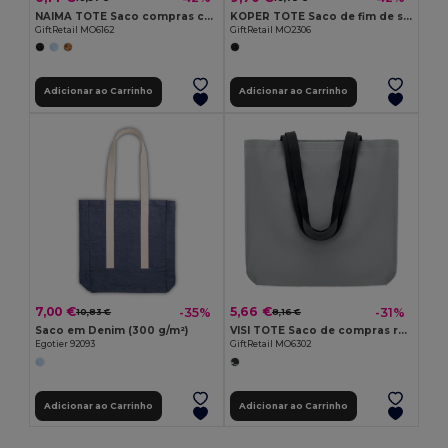
NAIMA TOTE Saco compras cânhamo 200 g/m2
KOPER TOTE Saco de fim de semana
GiftRetail MO6162
GiftRetail MO2306
Adicionar ao Carrinho
Adicionar ao Carrinho
7,00 €
5,66 €
-35%
-31%
10,83 €
8,16 €
Saco em Denim (300 g/m²)
VISI TOTE Saco de compras reflector
Egotier 92093
GiftRetail MO6302
Adicionar ao Carrinho
Adicionar ao Carrinho