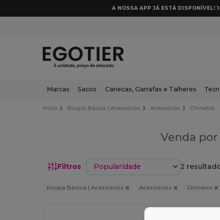
A NOSSA APP JÁ ESTÁ DISPONÍVEL! 
Marcas
Sacos
Canecas, Garrafas e Talheres
Tecn
Início
Roupa Básica | Acessórios
Acessórios
Chinelos
Venda por 
Classificar por
Filtros
2 resultado
Roupa Básica | Acessórios
Acessórios
Chinelos