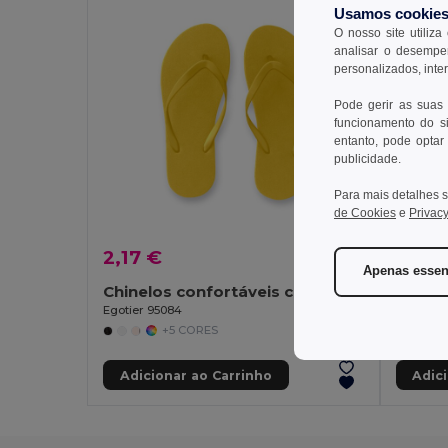
Usamos cookie
O nosso site utiliza
analisar o desempen
personalizados, inte
Pode gerir as suas
funcionamento do si
entanto, pode optar 
publicidade.
Para mais detalhes s
de Cookies
e
Privacy
2,17 €
2,55 
Apenas essen
Chinelos confortáveis com sola em PE e tira em PVC
Egotier 95084
Egotier 
+5 CORES
Adicionar ao Carrinho
Adic