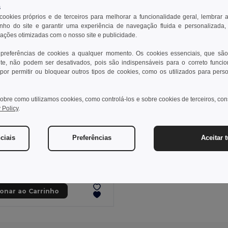
s
 cookies próprios e de terceiros para melhorar a funcionalidade geral, lembrar 
ho do site e garantir uma experiência de navegação fluida e personalizada,
rações otimizadas com o nosso site e publicidade.
 preferências de cookies a qualquer momento. Os cookies essenciais, que são
te, não podem ser desativados, pois são indispensáveis para o correto funci
por permitir ou bloquear outros tipos de cookies, como os utilizados para pers
obre como utilizamos cookies, como controlá-los e sobre cookies de terceiros, co
 Policy
.
€
ciais
Preferências
Aceitar 
Chinelos confortáveis com sola em PE e tira em PVC
95085
+5 CORES
ionar ao Carrinho