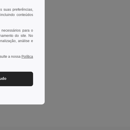
as suas preferências,
 incluindo conteúdos
 necessários para o
onamento do site. No
onalização, análise e
nsulte a nossa
Política
tudo