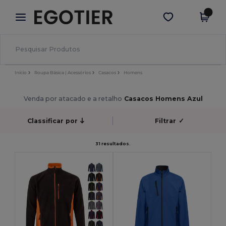
×
App Egotier
Obter app
Melhores preços na app!
Início
Roupa Básica | Acessórios
Casacos
Homens
Venda por atacado e a retalho
Casacos Homens Azul
Classificar por
Filtrar
✓
31 resultados.