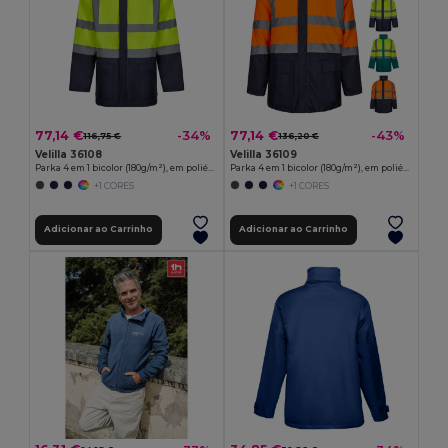
77,14 €
77,14 €
-34%
-43%
116,75 €
136,20 €
Velilla 36108
Velilla 36109
Parka 4 em 1 bicolor (180g/m²), em poliéster (100%) com revestimento de PU
Parka 4 em 1 bicolor (180g/m²), em poliéster (100%) com revestimento de PU
+1 CORES
+1 CORES
Adicionar ao Carrinho
Adicionar ao Carrinho