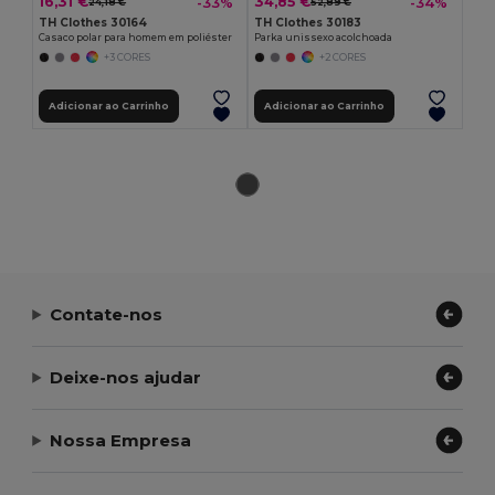
16,31 €
34,85 €
-33%
-34%
24,18 €
52,89 €
TH Clothes 30164
TH Clothes 30183
Casaco polar para homem em poliéster
Parka unissexo acolchoada
+3 CORES
+2 CORES
Adicionar ao Carrinho
Adicionar ao Carrinho
Contate-nos
Deixe-nos ajudar
Nossa Empresa