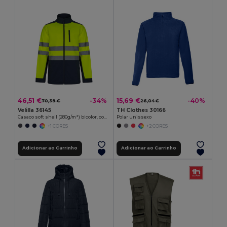
46,51 €
15,69 €
-34%
-40%
70,39 €
26,04 €
Velilla 36145
TH Clothes 30166
Casaco soft shell (280g/m²) bicolor, com forro polar e membrana de TPU, em poliéster (96%) e elastano (4%)
Polar unissexo
+1 CORES
+2 CORES
Adicionar ao Carrinho
Adicionar ao Carrinho