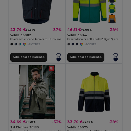
23,79 €
46,51 €
-37%
-38%
37,51 €
75,08 €
Velilla 36082
Velilla 36144
Colete acolchoado, bicolor multibolsos (120g/m²), em poliéster (100%)
Casaco bicolor soft shell (280g/m²), em poliéster (96%) e elastano (4%)
+11 CORES
+1 CORES
Adicionar ao Carrinho
Adicionar ao Carrinho
34,69 €
33,70 €
-33%
-38%
51,40 €
54,40 €
TH Clothes 30180
Velilla 36075