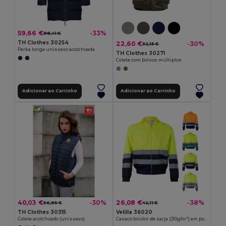
59,66 €
-33%
88,41 €
TH Clothes 30254
22,60 €
-30%
32,15 €
Parka longa unissexo acolchoada
TH Clothes 30271
Colete com bolsos múltiplos
Adicionar ao Carrinho
Adicionar ao Carrinho
40,03 €
26,08 €
-30%
-38%
56,95 €
42,11 €
TH Clothes 30315
Velilla 36020
Colete acolchoado (unissexo)
Casaco bicolor de sarja (210g/m²) em poliéster (80%) e algodão (20%)