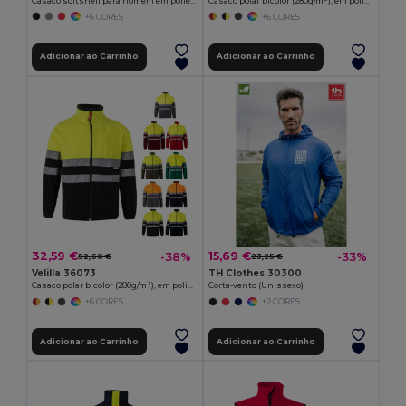
Casaco softshell para homem em poliéster e elastano
Casaco polar bicolor (280g/m²), em poliéster (100%)
+6 CORES
+6 CORES
Adicionar ao Carrinho
Adicionar ao Carrinho
32,59 €
15,69 €
-38%
-33%
52,60 €
23,25 €
Velilla 36073
TH Clothes 30300
Casaco polar bicolor (280g/m²), em poliéster (100%)
Corta-vento (Unissexo)
+6 CORES
+2 CORES
Adicionar ao Carrinho
Adicionar ao Carrinho