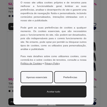
O nosso site utiliza cookies próprios e de terceiros para
52,78 €
15,21 €
-38%
-34%
85,21 €
23,09 €
melhorar a funcionalidade geral, lembrar as suas
Velilla 36104
TH Clothes 30301
preferências, analisar o desempenho do site e garantir uma
Parka bicolor (190g/m²), em poliéster (100%), com revestimento em PU
Corta-vento (Unissexo)
experiência de navegação fluida e personalizada, incluindo
+1 CORES
+1 CORES
conteúdos personalizados, interações otimizadas com o
nosso site e publicidade.
Adicionar ao Carrinho
Adicionar ao Carrinho
Pode gerir as suas preferências de cookies a qualquer
momento. Os cookies essenciais, que são necessários
para o funcionamento do site, não podem ser desativados,
pois são indispensáveis para o correto funcionamento do
site. No entanto, pode optar por permitir ou bloquear outros
tipos de cookies, como os utilizados para personalização,
análise e publicidade.
Para mais detalhes sobre como utilizamos cookies, como
controlá-los e sobre cookies de terceiros, consulte a nossa
Política de Cookies
e
Privacy Policy
.
Apenas essenciais
Preferências
50,56 €
51,97 €
-37%
-38%
80,32 €
83,90 €
TH Clothes 30313
Velilla 36085
Casaco com capuz para homem
Casaco (265g/m²) acolchoado, em poliéster (100%)
Aceitar tudo
Adicionar ao Carrinho
Adicionar ao Carrinho