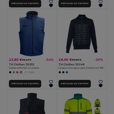
Adicionar ao Carrinho
Adicionar ao Carrinho
23,85 €
28,09 €
-34%
-30%
36,20 €
39,96 €
TH Clothes 30252
TH Clothes 30246
Colete softshell unissexo
Casaco com capuz para homem em 300T tafetá
+2 CORES
Adicionar ao Carrinho
Adicionar ao Carrinho