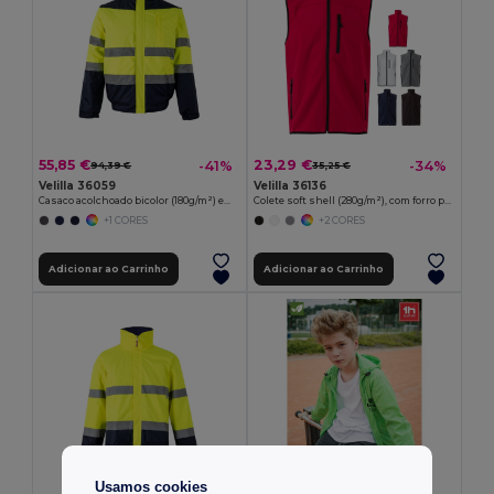
55,85 €
23,29 €
-41%
-34%
94,39 €
35,25 €
Velilla 36059
Velilla 36136
Casaco acolchoado bicolor (180g/m²) em poliéster (100%), com recobrimento de PU
Colete soft shell (280g/m²), com forro polar, em poliéster (94%) e elastano (6%)
+1 CORES
+2 CORES
Adicionar ao Carrinho
Adicionar ao Carrinho
Usamos cookies