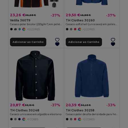
23,26 €
29,50 €
-37%
-37%
36,68 €
46,88 €
Velilla 36079
TH Clothes 30260
Casaco polar bicolor (220g/m²) em poliéster (100%)
Casaco softshell (unissexo) em poliéster e elastano
+12 CORES
+2 CORES
Adicionar ao Carrinho
Adicionar ao Carrinho
20,87 €
20,39 €
-37%
-33%
33,15 €
30,23 €
TH Clothes 30248
TH Clothes 30258
Casaco unissexo em algodão e elastano
Casaco polar de alta densidade para homem em poliéster
+1 CORES
+2 CORES