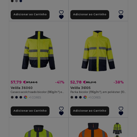
Adicionar ao Carrinho
Adicionar ao Carrinho
57,79 €
52,78 €
-41%
-38%
97,66 €
85,21 €
Velilla 36060
Velilla 36105
Casaco acolchoado bicolor (180g/m²) em poliéster (100%), com recobrimento de PU
Parka bicolor (190g/m²), em poliéster (100%), com revestimento em PU
+1 CORES
+1 CORES
Adicionar ao Carrinho
Adicionar ao Carrinho