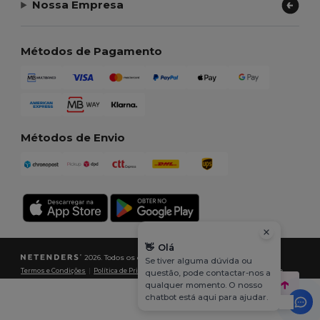
Nossa Empresa
Métodos de Pagamento
Métodos de Envio
👋
Olá
2026. Todos os direitos reservados
Se tiver alguma dúvida ou
Termos e Condições
|
Política de Privacidade
|
Política de cookies
|
Mapa do Site
questão, pode contactar-nos a
qualquer momento. O nosso
chatbot está aqui para ajudar.