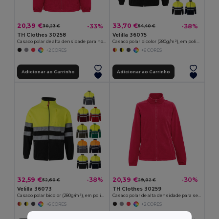
20,39 €
33,70 €
-33%
-38%
30,23 €
54,40 €
TH Clothes 30258
Velilla 36075
Casaco polar de alta densidade para homem em poliéster
Casaco polar bicolor (280g/m²), em poliéster (100%)
+2 CORES
+6 CORES
Adicionar ao Carrinho
Adicionar ao Carrinho
32,59 €
20,39 €
-38%
-30%
52,60 €
29,02 €
Velilla 36073
TH Clothes 30259
Casaco polar bicolor (280g/m²), em poliéster (100%)
Casaco polar de alta densidade para senhora em poliéster
+6 CORES
+2 CORES