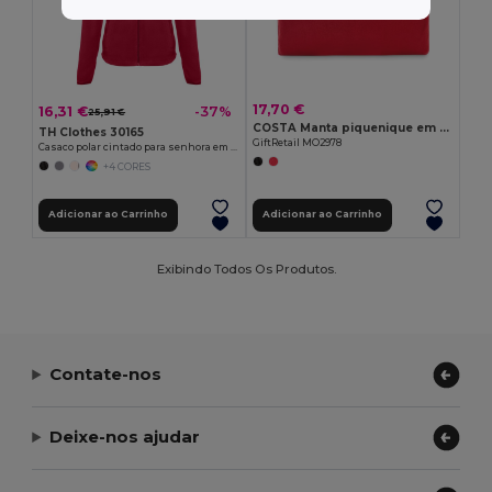
17,70 €
16,31 €
-37%
25,91 €
COSTA Manta piquenique em polar
TH Clothes 30165
GiftRetail MO2978
Casaco polar cintado para senhora em poliéster
+4 CORES
Adicionar ao Carrinho
Adicionar ao Carrinho
Exibindo Todos Os Produtos.
Contate-nos
Deixe-nos ajudar