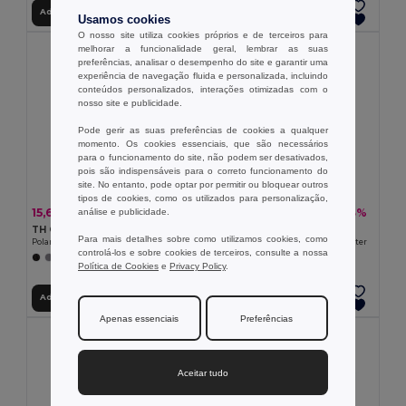
Adicionar ao Carrinho
Adicionar ao Carrinho
Usamos cookies
O nosso site utiliza cookies próprios e de terceiros para
melhorar a funcionalidade geral, lembrar as suas
preferências, analisar o desempenho do site e garantir uma
experiência de navegação fluida e personalizada, incluindo
conteúdos personalizados, interações otimizadas com o
nosso site e publicidade.
Pode gerir as suas preferências de cookies a qualquer
momento. Os cookies essenciais, que são necessários
para o funcionamento do site, não podem ser desativados,
pois são indispensáveis para o correto funcionamento do
site. No entanto, pode optar por permitir ou bloquear outros
tipos de cookies, como os utilizados para personalização,
15,69 €
16,31 €
-40%
-33%
análise e publicidade.
26,04 €
24,18 €
TH Clothes 30166
TH Clothes 30164
Para mais detalhes sobre como utilizamos cookies, como
Polar unissexo
Casaco polar para homem em poliéster
controlá-los e sobre cookies de terceiros, consulte a nossa
+2 CORES
+3 CORES
Política de Cookies
e
Privacy Policy
.
Adicionar ao Carrinho
Adicionar ao Carrinho
Apenas essenciais
Preferências
Aceitar tudo