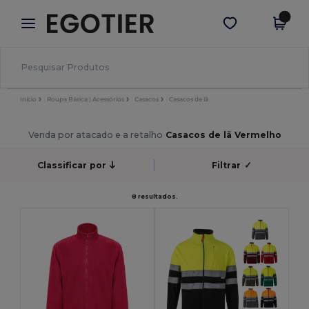
×
App Egotier
Obter app
Melhores preços na app!
Início
Roupa Básica | Acessórios
Casacos
Casacos de lã
Venda por atacado e a retalho
Casacos de lã Vermelho
Classificar por
Filtrar
✓
8 resultados.