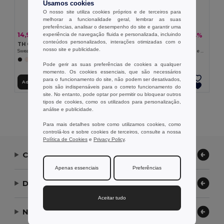
Usamos cookies
O nosso site utiliza cookies próprios e de terceiros para
melhorar a funcionalidade geral, lembrar as suas
preferências, analisar o desempenho do site e garantir uma
14,90 €
12,90 €
experiência de navegação fluida e personalizada, incluindo
-37%
-24%
23,68 €
16,94 €
conteúdos personalizados, interações otimizadas com o
TH Clothes 30174
TH Clothes 30287
nosso site e publicidade.
Sweatshirt para criança (unissexo)
Sweatshirt para criança em algodão e poliéster reciclado
+8 CORES
+4 CORES
Pode gerir as suas preferências de cookies a qualquer
momento. Os cookies essenciais, que são necessários
para o funcionamento do site, não podem ser desativados,
Adicionar ao Carrinho
Adicionar ao Carrinho
pois são indispensáveis para o correto funcionamento do
site. No entanto, pode optar por permitir ou bloquear outros
tipos de cookies, como os utilizados para personalização,
Exibindo Todos Os Produtos.
análise e publicidade.
Para mais detalhes sobre como utilizamos cookies, como
controlá-los e sobre cookies de terceiros, consulte a nossa
Política de Cookies
e
Privacy Policy
.
Contate-nos
Apenas essenciais
Preferências
Deixe-nos ajudar
Aceitar tudo
Nossa Empresa