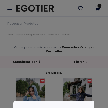
×
App Egotier
Obter app
Melhores preços na app!
Início
Roupa Básica | Acessórios
Camisolas
Crianças
Venda por atacado e a retalho
Camisolas Crianças
Vermelho
Classificar por
Filtrar
✓
2 resultados.