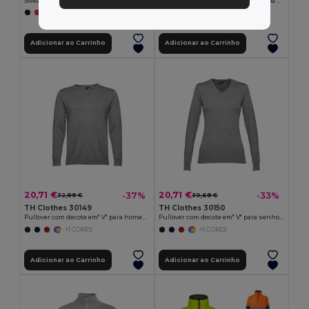
Sweatshirt para homem em algodão e poliéster
Sweatshirt bicolor (300g/m²) em felpa de poliéster (100%)
+6 CORES
+1 CORES
Adicionar ao Carrinho
Adicionar ao Carrinho
20,71 €
20,71 €
-37%
-33%
32,89 €
30,68 €
TH Clothes 30149
TH Clothes 30150
Pullover com decote em" V" para homem em algodão e poliamida
Pullover com decote em" V" para senhora em algodão e poliamida
+1 CORES
+1 CORES
Adicionar ao Carrinho
Adicionar ao Carrinho