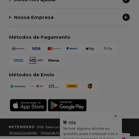
Nossa Empresa
Métodos de Pagamento
Métodos de Envio
👋
Olá
2026. Todos os direitos reservados
Se tiver alguma dúvida ou
Termos e Condições
|
Política de Privacidade
|
Política de cookies
|
Mapa do Site
questão, pode contactar-nos a