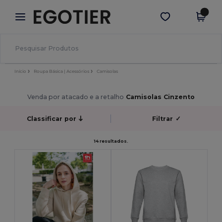
×
App Egotier
Obter app
Melhores preços na app!
Início
Roupa Básica | Acessórios
Camisolas
Venda por atacado e a retalho
Camisolas Cinzento
Classificar por
Filtrar
✓
14 resultados.