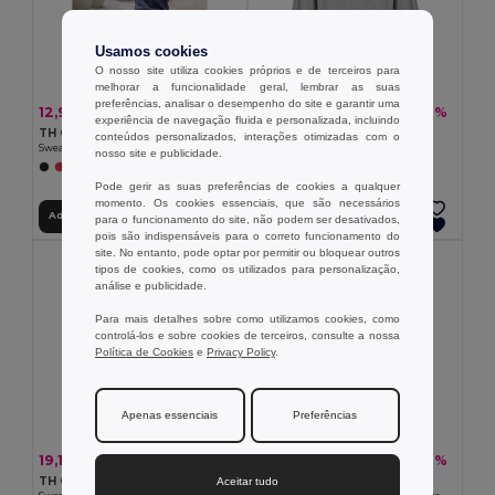
Usamos cookies
O nosso site utiliza cookies próprios e de terceiros para
melhorar a funcionalidade geral, lembrar as suas
preferências, analisar o desempenho do site e garantir uma
12,90 €
20,56 €
-24%
-37%
16,94 €
32,67 €
experiência de navegação fluida e personalizada, incluindo
TH Clothes 30287
TH Clothes 30189
conteúdos personalizados, interações otimizadas com o
Sweatshirt para criança em algodão e poliéster reciclado
Sweatshirt unissexo
nosso site e publicidade.
+4 CORES
+3 CORES
Pode gerir as suas preferências de cookies a qualquer
momento. Os cookies essenciais, que são necessários
Adicionar ao Carrinho
Adicionar ao Carrinho
para o funcionamento do site, não podem ser desativados,
pois são indispensáveis para o correto funcionamento do
site. No entanto, pode optar por permitir ou bloquear outros
tipos de cookies, como os utilizados para personalização,
análise e publicidade.
Para mais detalhes sobre como utilizamos cookies, como
controlá-los e sobre cookies de terceiros, consulte a nossa
Política de Cookies
e
Privacy Policy
.
Apenas essenciais
Preferências
19,14 €
26,19 €
-30%
-37%
27,24 €
41,27 €
TH Clothes 30161
Velilla 36101
Aceitar tudo