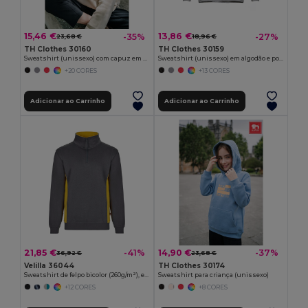
15,46 €
13,86 €
-35%
-27%
23,68 €
18,96 €
TH Clothes 30160
TH Clothes 30159
Sweatshirt (unissexo) com capuz em algodão e poliéster
Sweatshirt (unissexo) em algodão e poliéster
+20 CORES
+13 CORES
Adicionar ao Carrinho
Adicionar ao Carrinho
21,85 €
14,90 €
-41%
-37%
36,92 €
23,68 €
Velilla 36044
TH Clothes 30174
Sweatshirt de felpo bicolor (260g/m²), em poliéster (65%) e algodão (35%)
Sweatshirt para criança (unissexo)
+12 CORES
+8 CORES