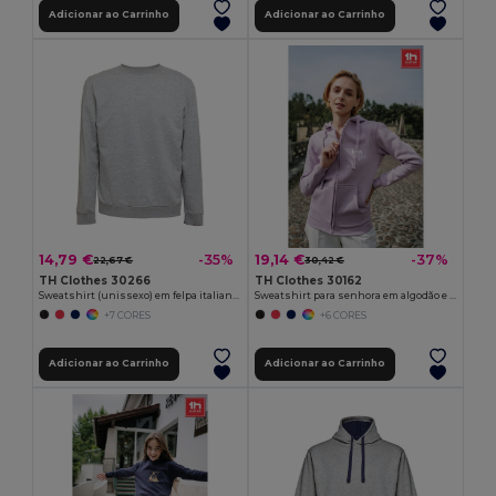
Adicionar ao Carrinho
Adicionar ao Carrinho
14,79 €
19,14 €
-35%
-37%
22,67 €
30,42 €
TH Clothes 30266
TH Clothes 30162
Sweatshirt (unissexo) em felpa italiana sem carda
Sweatshirt para senhora em algodão e poliéster
+7 CORES
+6 CORES
Adicionar ao Carrinho
Adicionar ao Carrinho