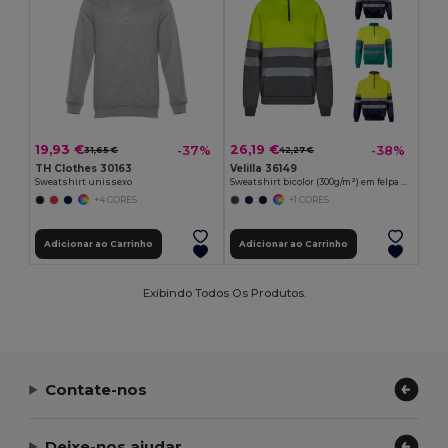
19,93 €
26,19 €
-37%
-38%
31,65 €
42,27 €
TH Clothes 30163
Velilla 36149
Sweatshirt unissexo
Sweatshirt bicolor (300g/m²) em felpa de poliéster (100%)
+4 CORES
+1 CORES
Adicionar ao Carrinho
Adicionar ao Carrinho
Exibindo Todos Os Produtos.
Contate-nos
Deixe-nos ajudar