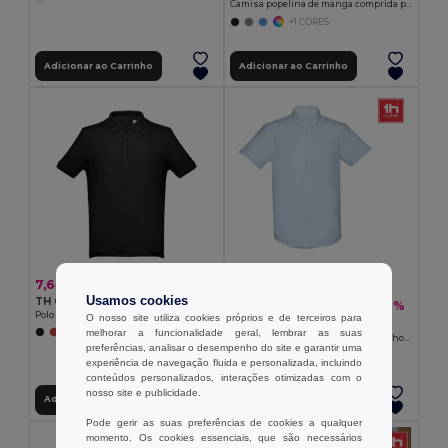
Camisa popelina de manga comprida para homem
+1 CORES
Adicionar ao Carrinho
Adicionar ao Carrinho
7,64 €
Usamos cookies
TH Clothes 11167
16,00 €
-30%
22,76 €
Polo para homem de manga curta em algodão
O nosso site utiliza cookies próprios e de terceiros para
TH Clothes 30157
melhorar a funcionalidade geral, lembrar as suas
Camisa oxford de manga curta para homem
preferências, analisar o desempenho do site e garantir uma
experiência de navegação fluida e personalizada, incluindo
conteúdos personalizados, interações otimizadas com o
nosso site e publicidade.
Adicionar ao Carrinho
Adicionar ao Carrinho
Pode gerir as suas preferências de cookies a qualquer
momento. Os cookies essenciais, que são necessários