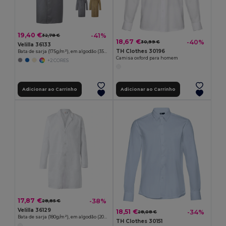
19,40 €
-41%
32,78 €
18,67 €
-40%
30,99 €
Velilla 36133
TH Clothes 30196
Bata de sarja (175g/m²), em algodão (35%) e poliéster (65%)
Camisa oxford para homem
+2 CORES
Adicionar ao Carrinho
Adicionar ao Carrinho
17,87 €
-38%
28,85 €
Velilla 36129
18,51 €
-34%
28,08 €
Bata de sarja (180g/m²), em algodão (20%) e poliéster (80%)
TH Clothes 30151