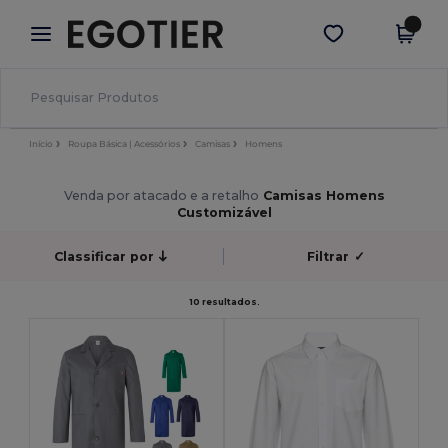
×
App Egotier
Obter app
Melhores preços na app!
Início
Roupa Básica | Acessórios
Camisas
Homens
Venda por atacado e a retalho
Camisas Homens
Customizável
Classificar por
Filtrar
✓
10 resultados.