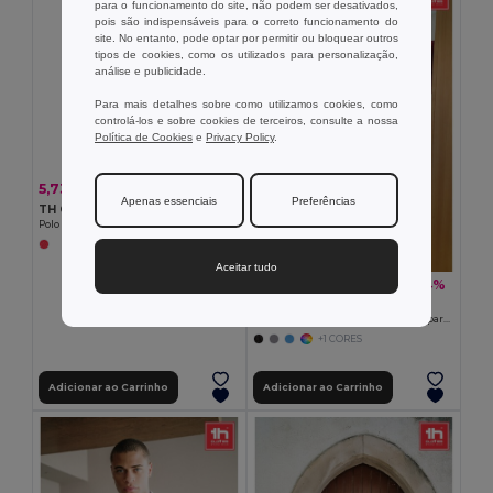
para o funcionamento do site, não podem ser desativados,
pois são indispensáveis para o correto funcionamento do
site. No entanto, pode optar por permitir ou bloquear outros
tipos de cookies, como os utilizados para personalização,
análise e publicidade.
Para mais detalhes sobre como utilizamos cookies, como
controlá-los e sobre cookies de terceiros, consulte a nossa
Política de Cookies
e
Privacy Policy
.
5,73 €
-7%
6,14 €
Apenas essenciais
Preferências
TH Clothes 11168
Polo para homem
Aceitar tudo
18,67 €
-34%
28,34 €
TH Clothes 30153
Camisa oxford de manga comprida para homem
+1 CORES
Adicionar ao Carrinho
Adicionar ao Carrinho