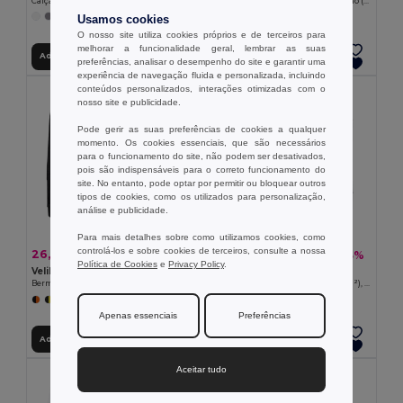
Calças bicolor em sarja multibolsos (240 g/m²), em algodão (35%) e poliéster (65%)
Calças em sarja (190g/m²), em algodão (35%) e poliéster (65%)
+1 CORES
Usamos cookies
O nosso site utiliza cookies próprios e de terceiros para
melhorar a funcionalidade geral, lembrar as suas
Adicionar ao Carrinho
Adicionar ao Carrinho
preferências, analisar o desempenho do site e garantir uma
experiência de navegação fluida e personalizada, incluindo
conteúdos personalizados, interações otimizadas com o
nosso site e publicidade.
Pode gerir as suas preferências de cookies a qualquer
momento. Os cookies essenciais, que são necessários
para o funcionamento do site, não podem ser desativados,
pois são indispensáveis para o correto funcionamento do
site. No entanto, pode optar por permitir ou bloquear outros
tipos de cookies, como os utilizados para personalização,
análise e publicidade.
Para mais detalhes sobre como utilizamos cookies, como
controlá-los e sobre cookies de terceiros, consulte a nossa
26,03 €
28,57 €
-37%
-43%
41,05 €
50,46 €
Política de Cookies
e
Privacy Policy
.
Velilla 36018
Velilla 36008
Bermudas stretch bicolor multibolsos (240g/m²), em algodão (46%), EME (38%) e poliéster (16%)
Calças stretch multibolsos (290g/m²), em algodão (46%), EME (38%) e poliéster (16%)
+3 CORES
+4 CORES
Apenas essenciais
Preferências
Adicionar ao Carrinho
Adicionar ao Carrinho
Aceitar tudo