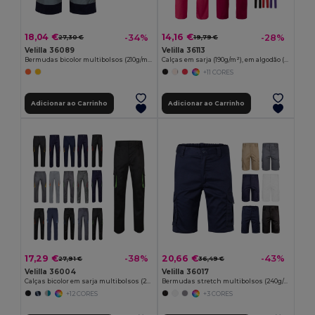
18,04 €
14,16 €
-34%
-28%
27,30 €
19,79 €
Velilla 36089
Velilla 36113
Bermudas bicolor multibolsos (210g/m²), em algodão (20%) e poliéster (80%)
Calças em sarja (190g/m²), em algodão (35%) e poliéster (65%)
+11 CORES
Adicionar ao Carrinho
Adicionar ao Carrinho
17,29 €
20,66 €
-38%
-43%
27,91 €
36,49 €
Velilla 36004
Velilla 36017
Calças bicolor em sarja multibolsos (200g/m²), em algodão (35%) e poliéster (65%)
Bermudas stretch multibolsos (240g/m²), em algodão (46%), EME (38%) e poliéster (16%)
+12 CORES
+3 CORES