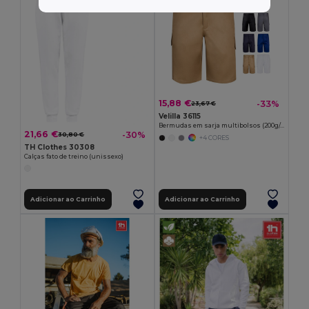
15,88 €
-33%
23,67 €
Velilla 36115
Bermudas em sarja multibolsos (200g/m²), em algodão (35%) e poliéster (65%)
21,66 €
-30%
30,80 €
+4 CORES
TH Clothes 30308
Calças fato de treino (unissexo)
Adicionar ao Carrinho
Adicionar ao Carrinho