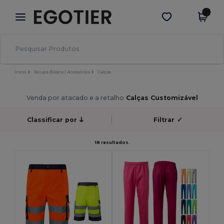
×
App Egotier
Obter app
Melhores preços na app!
Início
Roupa Básica | Acessórios
Calças
Venda por atacado e a retalho
Calças Customizável
Classificar por
Filtrar
✓
18 resultados.