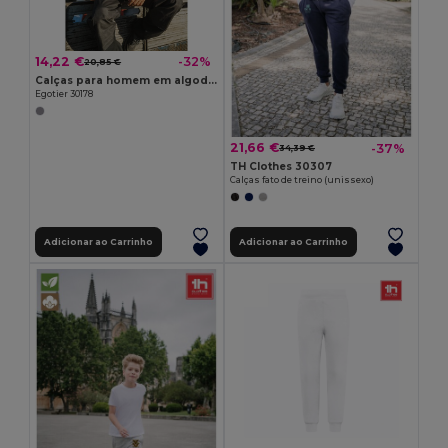
14,22 €
-32%
20,85 €
Calças para homem em algodão e poliéster
Egotier 30178
21,66 €
-37%
34,39 €
TH Clothes 30307
Calças fato de treino (unissexo)
Adicionar ao Carrinho
Adicionar ao Carrinho