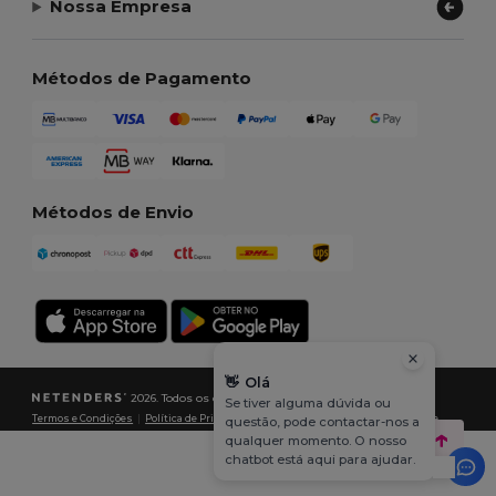
Nossa Empresa
Métodos de Pagamento
Métodos de Envio
👋
Olá
2026. Todos os direitos reservados
Se tiver alguma dúvida ou
Termos e Condições
|
Política de Privacidade
|
Política de cookies
|
Mapa do Site
questão, pode contactar-nos a
qualquer momento. O nosso
chatbot está aqui para ajudar.