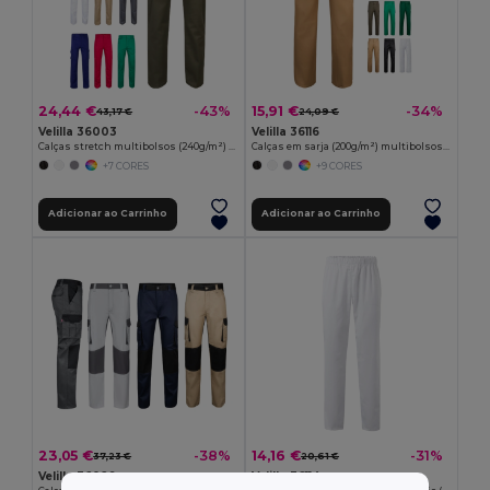
24,44 €
15,91 €
-43%
-34%
43,17 €
24,09 €
Velilla 36003
Velilla 36116
Calças stretch multibolsos (240g/m²) em algodão (46%), EME (38%) e poliéster (16%)
Calças em sarja (200g/m²) multibolsos,em algodão (35%) e poliéster (65%)
+7 CORES
+9 CORES
Adicionar ao Carrinho
Adicionar ao Carrinho
23,05 €
14,16 €
-38%
-31%
37,23 €
20,61 €
Velilla 36029
Velilla 36114