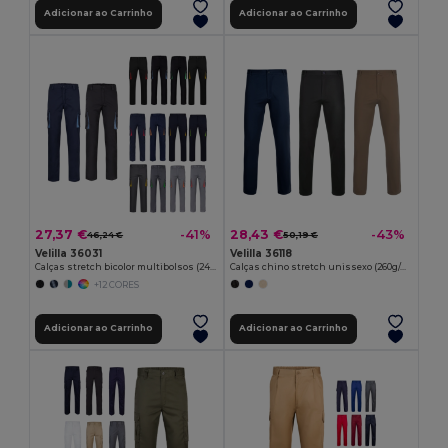
Adicionar ao Carrinho
Adicionar ao Carrinho
27,37 €
28,43 €
-41%
-43%
46,24 €
50,19 €
Velilla 36031
Velilla 36118
Calças stretch bicolor multibolsos (240g/m²), em algodão (46%), EME (38%) e poliéster (16%)
Calças chino stretch unissexo (260g/m²), em algodão (98%) e elastano (2%)
+12 CORES
Adicionar ao Carrinho
Adicionar ao Carrinho