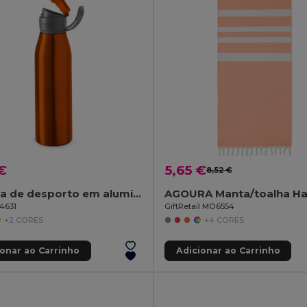
€
5,65 €
8,52 €
Garrafa de desporto em alumínio 650 mL
94631
GiftRetail MO6554
+2 CORES
+4 CORES
ionar ao Carrinho
Adicionar ao Carrinho