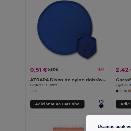
0,51 €
2,42
0,53 €
-3%
ATRAPA Disco de nylon dobrável
GiftRetail IT3087
Egotier 
Adicionar ao Carrinho
Adic
Usamos cookie