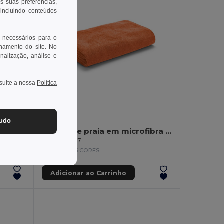
as suas preferências,
 incluindo conteúdos
 necessários para o
onamento do site. No
onalização, análise e
nsulte a nossa
Política
6,97 €
-14%
tudo
ndeira
Toalha de praia em microfibra (250 g/m²)
Egotier 98377
+3 CORES
Adicionar ao Carrinho