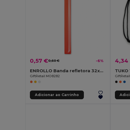
0,57 €
4,34
0,60 €
-6%
ENROLLO Banda refletora 32x3cm
GiftRetail MO8282
GiftReta
Adicionar ao Carrinho
Adic