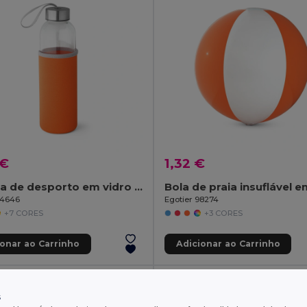
 €
1,32 €
Garrafa de desporto em vidro e aço inoxidável 520 mL
94646
Egotier 98274
+7 CORES
+3 CORES
ionar ao Carrinho
Adicionar ao Carrinho
s