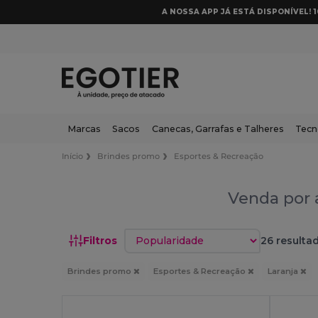
A NOSSA APP JÁ ESTÁ DISPONÍVEL! 
Marcas
Sacos
Canecas, Garrafas e Talheres
Tecn
Início
Brindes promo
Esportes & Recreação
Venda por 
Classificar por
Filtros
26 resulta
Brindes promo
Esportes & Recreação
Laranja