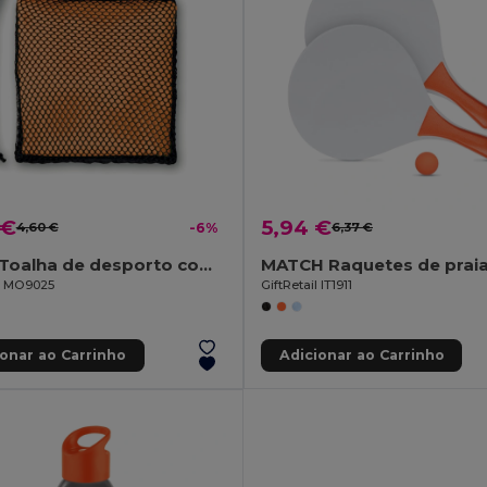
 €
5,94 €
4,60 €
-6%
6,37 €
TUKO Toalha de desporto com bolsa
MATCH Raquetes de prai
il MO9025
GiftRetail IT1911
ionar ao Carrinho
Adicionar ao Carrinho