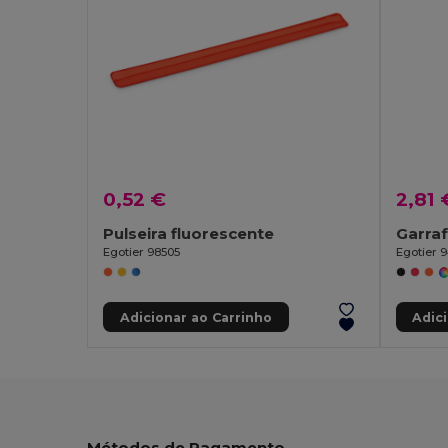
0,52 €
2,81 
Pulseira fluorescente
Egotier 98505
Egotier 
Adicionar ao Carrinho
Adic
Métodos de Pagamento