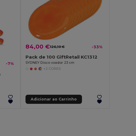
84,00 €
126,10 €
-33%
Pack de 100 GiftRetail KC1312
SYDNEY Disco voador 23 cm
-7%
+2 CORES
a
Adicionar ao Carrinho