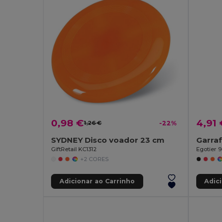
0,98 €
4,91 
1,26 €
-22%
SYDNEY Disco voador 23 cm
GiftRetail KC1312
Egotier 
+2 CORES
Adicionar ao Carrinho
Adic