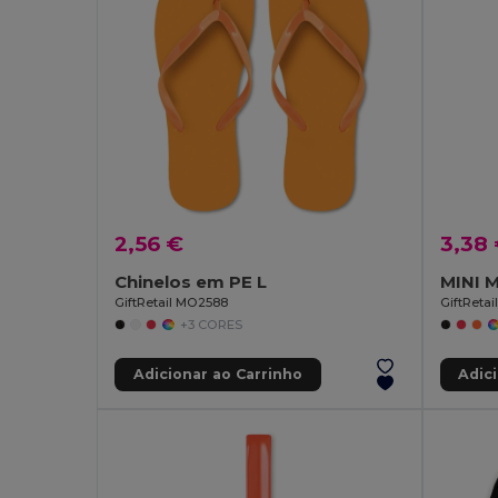
2,56 €
3,38
Chinelos em PE L
GiftRetail MO2588
GiftRetai
+3 CORES
Adicionar ao Carrinho
Adic