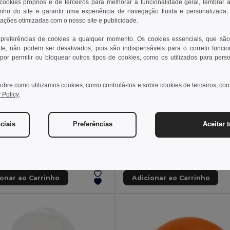
 cookies próprios e de terceiros para melhorar a funcionalidade geral, lembrar 
ho do site e garantir uma experiência de navegação fluida e personalizada,
rações otimizadas com o nosso site e publicidade.
 preferências de cookies a qualquer momento. Os cookies essenciais, que são
te, não podem ser desativados, pois são indispensáveis para o correto funci
por permitir ou bloquear outros tipos de cookies, como os utilizados para pers
obre como utilizamos cookies, como controlá-los e sobre cookies de terceiros, co
 Policy
.
€
1,57 €
1,31 €
-11%
1,82 €
ciais
Preferências
Aceitar 
AQUATIME Bola de praia insuflável
FLAG FUN Oculus com ba
il MO8701
GiftRetail MO9275
+1 CORES
+7 CORES
ionar ao Carrinho
Adicionar ao Carrinho