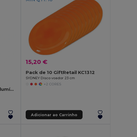
15,20 €
Pack de 10 GiftRetail KC1312
SYDNEY Disco voador 23 cm
+2 CORES
Garrafa de desporto de alumínio 500 mL
Adicionar ao Carrinho