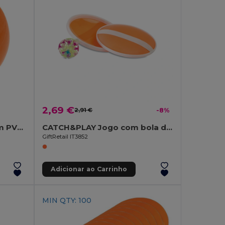
2,69 €
2,91 €
-8%
Bola de praia insuflável em PVC translúcido
CATCH&PLAY Jogo com bola de ventosa
GiftRetail IT3852
Adicionar ao Carrinho
MIN QTY: 100