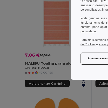
O nosso site utiliza
analisar o desempen
personalizados, inte
Pode gerir as suas
funcionamento do si
entanto, pode optar 
publicidade.
Para mais detalhes s
de Cookies
e
Privacy
7,06 €
1,16 
10,57 €
-33%
Apenas essen
MALIBU Toalha praia algodão
GiftRetail MO9221
GiftReta
+2 CORES
Adicionar ao Carrinho
Adic