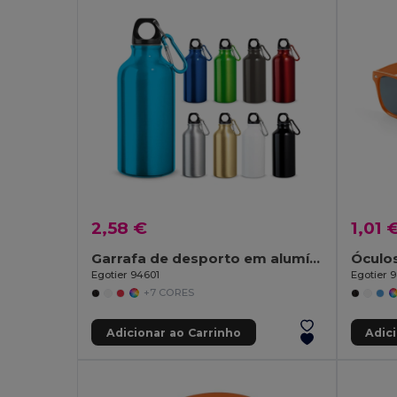
2,58 €
1,01 
Garrafa de desporto em alumínio com mosquetão 400 mL
Óculos
Egotier 94601
Egotier 9
+7 CORES
Adicionar ao Carrinho
Adic