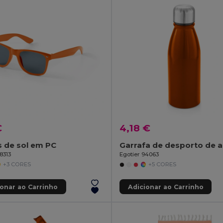
€
4,18 €
 de sol em PC
8313
Egotier 94063
+3 CORES
+5 CORES
ionar ao Carrinho
Adicionar ao Carrinho