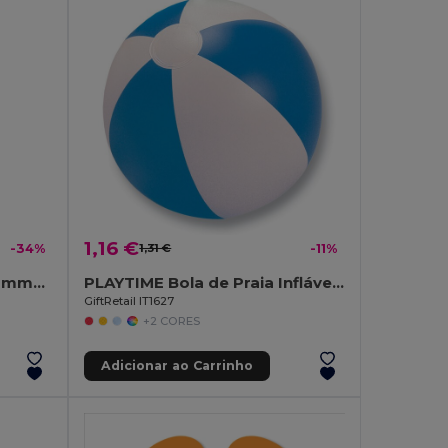
1,16 €
-34%
1,31 €
-11%
AGOURA Manta/toalha Hamman 140 gr/m² MO6554-
PLAYTIME Bola de Praia Inflável com Listras Coloridas
GiftRetail IT1627
+2 CORES
Adicionar ao Carrinho