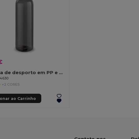
€
Garrafa de desporto em PP e PS 630 mL
94630
+2 CORES
ionar ao Carrinho
Contate-nos
Dei