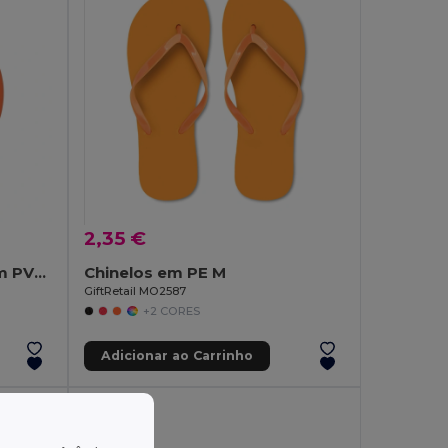
2,35 €
Bola de praia insuflável em PVC opaco
Chinelos em PE M
GiftRetail MO2587
+2 CORES
Adicionar ao Carrinho