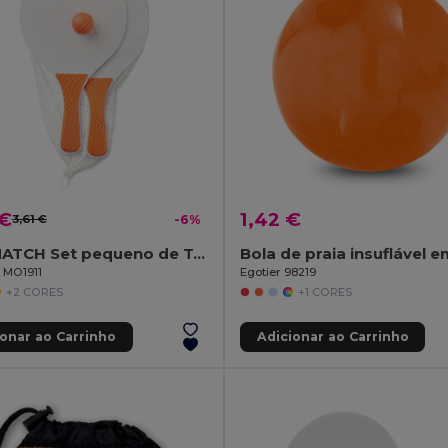
 €
1,42 €
3,61 €
-6%
MINI MATCH Set pequeno de Tenis de praia
l MO1911
Egotier 98219
+2 CORES
+1 CORES
ionar ao Carrinho
Adicionar ao Carrinho