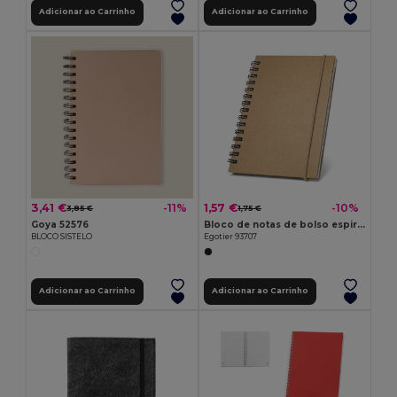
Adicionar ao Carrinho
Adicionar ao Carrinho
3,41 €
1,57 €
-11%
-10%
3,85 €
1,75 €
Goya 52576
Bloco de notas de bolso espiral com páginas pautadas
BLOCO SISTELO
Egotier 93707
Adicionar ao Carrinho
Adicionar ao Carrinho