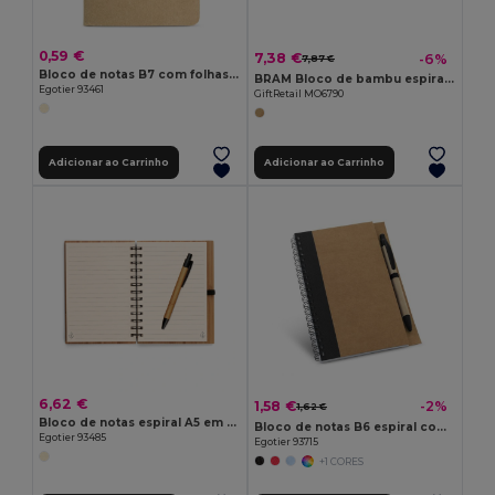
0,59 €
7,38 €
-6%
7,87 €
Bloco de notas B7 com folhas lisas
BRAM Bloco de bambu espiral A5
Egotier 93461
GiftRetail MO6790
Adicionar ao Carrinho
Adicionar ao Carrinho
6,62 €
1,58 €
-2%
1,62 €
Bloco de notas espiral A5 em bambu com papel 100% reciclado
Bloco de notas B6 espiral com páginas lisas
Egotier 93485
Egotier 93715
+1 CORES