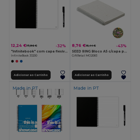
12,24 €
8,76 €
-32%
-43%
17,96 €
15,44 €
"Infinitebook" com capa flexível e 15 páginas lisas estilo quadro branco
SEED RING Bloco A5 c/capa papel sementes
InfiniteBook 33200
GiftRetail MO2083
Adicionar ao Carrinho
Adicionar ao Carrinho
Made in
PT
Made in
PT