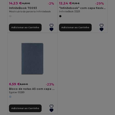
14,23 €
12,24 €
-2%
-29%
14,53 €
17,15 €
InfiniteBook 70093
"Infinitebook" com capa flexível e 15 páginas pautadas estilo quadro branco
Mostruário da parceria Infinitebook
InfiniteBook 33201
Adicionar ao Carrinho
Adicionar ao Carrinho
6,59 €
-23%
8,60 €
Bloco de notas A5 com capa semi-rígida fabricada a partir de restos de casca de café (65%)
Egotier 93289
Adicionar ao Carrinho