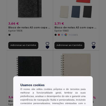
3,66 €
2,71 €
Bloco de notas A5 com capa em feltro reciclado (100% rPET) e páginas pautadas em papel 100% reciclado
Bloco de notas A5 com capa flexível, feito de papel 100% reciclado
Egotier 93636
Egotier 93665
+1 CORES
Adicionar ao Carrinho
Adicionar ao Carrinho
Usamos cookies
O nosso site utiliza cookies próprios e de terceiros para
melhorar a funcionalidade geral, lembrar as suas
preferências, analisar o desempenho do site e garantir uma
3,44 €
6,64 €
-48%
12,68 €
experiência de navegação fluida e personalizada, incluindo
Bloco de notas A5 de capa semi-dura em feltro reciclado (100% rPET) com argolas e páginas pautadas
GRASS BOOK Bloco A5 papel
conteúdos personalizados, interações otimizadas com o
Egotier 93635
GiftRetail MO6541