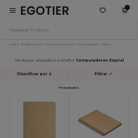
×
App Egotier
Obter app
Melhores preços na app!
Início
Brindes promo
Escritório & Escrita
Computadores
Espiral
Venda por atacado e a retalho
Computadores Espiral
Classificar por
Filtrar
✓
17 resultados.