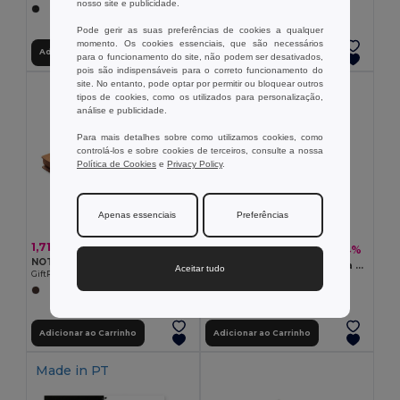
nosso site e publicidade.
Pode gerir as suas preferências de cookies a qualquer
momento. Os cookies essenciais, que são necessários
Adicionar ao Carrinho
Adicionar ao Carrinho
para o funcionamento do site, não podem ser desativados,
pois são indispensáveis para o correto funcionamento do
site. No entanto, pode optar por permitir ou bloquear outros
tipos de cookies, como os utilizados para personalização,
análise e publicidade.
Para mais detalhes sobre como utilizamos cookies, como
controlá-los e sobre cookies de terceiros, consulte a nossa
Política de Cookies
e
Privacy Policy
.
Apenas essenciais
Preferências
1,71 €
6,20 €
-24%
8,16 €
NOTIE Bloco de notas reciclado
Bloco de notas A5 com capa semi-rígida fabricada a partir de matéria orgânica de elefante (80%)
Aceitar tudo
GiftRetail MO2481
Egotier 93288
Adicionar ao Carrinho
Adicionar ao Carrinho
Made in
PT