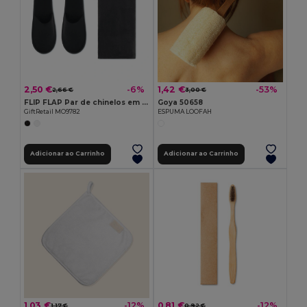
2,50 €
1,42 €
-6%
-53%
2,66 €
3,00 €
FLIP FLAP Par de chinelos em bolsa
Goya 50658
GiftRetail MO9782
ESPUMA LOOFAH
Adicionar ao Carrinho
Adicionar ao Carrinho
1,03 €
0,81 €
-12%
-12%
1,17 €
0,92 €