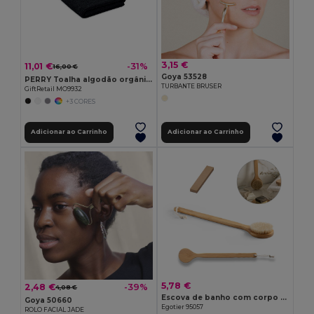
3,15 €
11,01 €
-31%
16,00 €
Goya 53528
PERRY Toalha algodão orgânico 140x70
TURBANTE BRUSER
GiftRetail MO9932
+3 CORES
Adicionar ao Carrinho
Adicionar ao Carrinho
5,78 €
2,48 €
-39%
4,08 €
Escova de banho com corpo em bambu
Goya 50660
Egotier 95057
ROLO FACIAL JADE