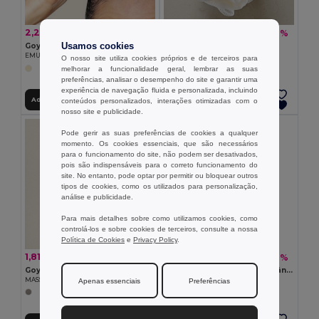
2,28 €
1,05 €
-16%
-7%
2,71 €
1,13 €
Usamos cookies
Goya 53010
Goya 52549
EMULSIFICANTE CLOVE
ESPONJA DE BANHO SILJAN
O nosso site utiliza cookies próprios e de terceiros para
melhorar a funcionalidade geral, lembrar as suas
preferências, analisar o desempenho do site e garantir uma
experiência de navegação fluida e personalizada, incluindo
Adicionar ao Carrinho
Adicionar ao Carrinho
conteúdos personalizados, interações otimizadas com o
nosso site e publicidade.
Organic Cotton
Pode gerir as suas preferências de cookies a qualquer
momento. Os cookies essenciais, que são necessários
para o funcionamento do site, não podem ser desativados,
pois são indispensáveis para o correto funcionamento do
site. No entanto, pode optar por permitir ou bloquear outros
tipos de cookies, como os utilizados para personalização,
análise e publicidade.
Para mais detalhes sobre como utilizamos cookies, como
controlá-los e sobre cookies de terceiros, consulte a nossa
Política de Cookies
e
Privacy Policy
.
1,81 €
16,60 €
-10%
-47%
2,01 €
31,39 €
Goya 53533
MERRY Toalha algodão orgânico 180x100
MASSAGEADOR JOPI
GiftRetail MO9933
Apenas essenciais
Preferências
+4 CORES