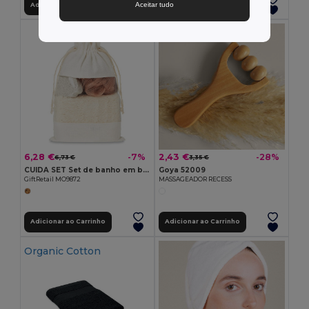
Aceitar tudo
Adicionar ao Carrinho
Adicionar ao Carrinho
6,28 €
2,43 €
-7%
-28%
6,73 €
3,35 €
CUIDA SET Set de banho em bolsa algodão
Goya 52009
GiftRetail MO9872
MASSAGEADOR RECESS
Adicionar ao Carrinho
Adicionar ao Carrinho
Organic Cotton