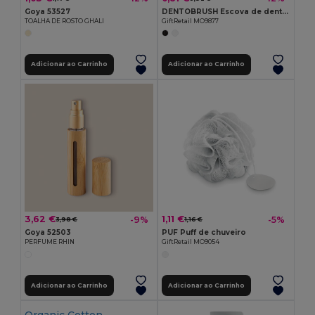
Goya 53527
DENTOBRUSH Escova de dentes em bambu
TOALHA DE ROSTO GHALI
GiftRetail MO9877
Adicionar ao Carrinho
Adicionar ao Carrinho
3,62 €
1,11 €
-9%
-5%
3,98 €
1,16 €
Goya 52503
PUF Puff de chuveiro
PERFUME RHIN
GiftRetail MO9054
Adicionar ao Carrinho
Adicionar ao Carrinho