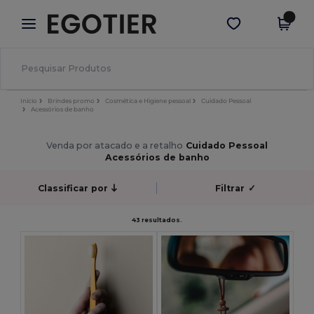
×
App Egotier
Obter app
Melhores preços na app!
Início
Brindes promo
Cosmética e Higiene pessoal
Cuidado Pessoal
Acessórios de banho
Venda por atacado e a retalho
Cuidado Pessoal
Acessórios de banho
Classificar por
Filtrar
✓
43 resultados.