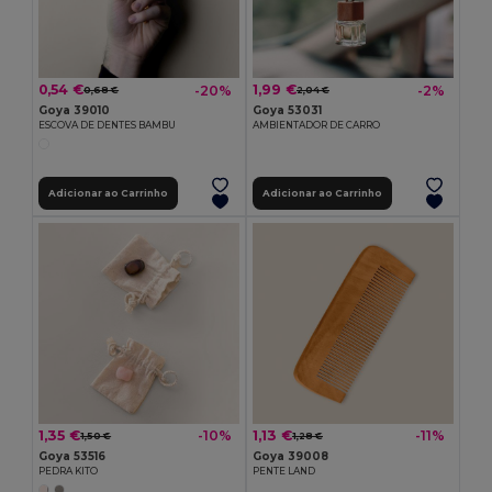
0,54 €
1,99 €
-20%
-2%
0,68 €
2,04 €
Goya 39010
Goya 53031
ESCOVA DE DENTES BAMBU
AMBIENTADOR DE CARRO
Adicionar ao Carrinho
Adicionar ao Carrinho
1,35 €
1,13 €
-10%
-11%
1,50 €
1,28 €
Goya 53516
Goya 39008
PEDRA KITO
PENTE LAND