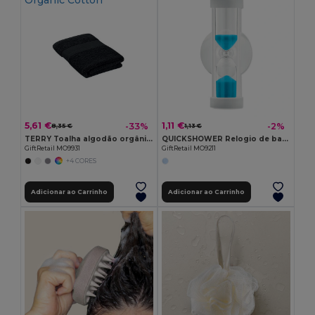
Organic Cotton
5,61 €
1,11 €
-33%
-2%
8,35 €
1,13 €
TERRY Toalha algodão orgânico 100x50
QUICKSHOWER Relogio de banho (4min)
GiftRetail MO9931
GiftRetail MO9211
+4 CORES
Adicionar ao Carrinho
Adicionar ao Carrinho