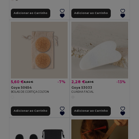
Adicionar ao Carrinho
Adicionar ao Carrinho
5,60 €
2,28 €
-7%
-13%
6,02 €
2,61 €
Goya 50654
Goya 53033
BOLAS DE CORTIÇA COLTON
GUASHA FACIAL
Adicionar ao Carrinho
Adicionar ao Carrinho