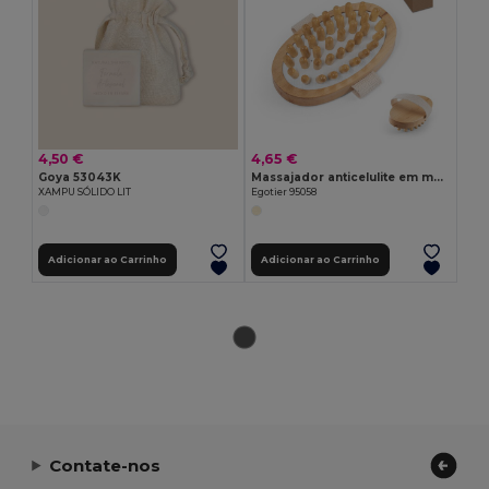
4,50 €
4,65 €
Goya 53043K
Massajador anticelulite em madeira
XAMPU SÓLIDO LIT
Egotier 95058
Adicionar ao Carrinho
Adicionar ao Carrinho
Contate-nos