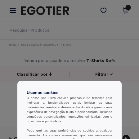
×
App Egotier
Obter app
Melhores preços na app!
Início
Roupa Básica | Acessórios
T-Shirts
Venda por atacado e a retalho
T-Shirts Soft
Classificar por
Filtrar
✓
Sem resultados.
Usamos cookies
Sem resultados.
O nosso site utiliza cookies próprios e de terceiros para
melhorar a funcionalidade geral, lembrar as suas
preferências, analisar o desempenho do site e garantir uma
Exibindo Todos Os Produtos.
experiência de navegação fluida e personalizada, incluindo
conteúdos personalizados, interações otimizadas com o
nosso site e publicidade.
Pode gerir as suas preferências de cookies a qualquer
momento. Os cookies essenciais, que são necessários
Contate-nos