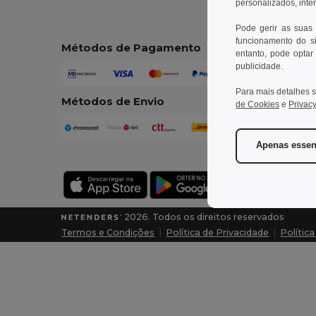
personalizados, inte
Pode gerir as suas
funcionamento do si
Métodos de Pagamento
entanto, pode optar 
publicidade.
Para mais detalhes s
Métodos de Envio
de Cookies
e
Privacy
Apenas essen
2026. Todos os direitos reservados
Termos e Condições
|
Política de Privacidade
|
Polític