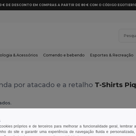
10 € DE DESCONTO EM COMPRAS A PARTIR DE 80 € COM O CÓDIGO EGOTIER1
ologia & Acessórios
Comendo e bebendo
Esportes & Recreação
nda por atacado e a retalho
T-Shirts Pi
ados.
ue
s
 cookies próprios e de terceiros para melhorar a funcionalidade geral, lembrar 
ho do site e garantir uma experiência de navegação fluida e personalizada,