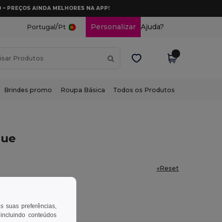
0 – PREÇOS AINDA MELHORES NA APP!
/
Personalizar
Ajuda?
Portugal
Pt
Brindes promo
Roupa Básica
Todos os Produtos
que
«Reset
as suas preferências,
 incluindo conteúdos