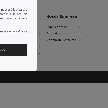
 necessários para o
onamento do site. No
xe-nos ajudar
Nossa Empresa
onalização, análise e
tro de Ajuda (FAQ)
Quem somos
nsulte a nossa
Política
ços de Atacado
Contate-nos
oluções e Reembolsos
Centro de Carreiras
ssário
tudo
odos de Envio