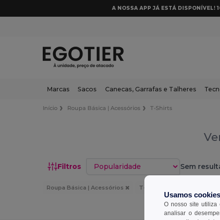
A NOSSA APP JÁ ESTÁ DISPONÍVEL! 
Marcas
Sacos
Canecas, Garrafas e Talheres
Tecn
Início
Roupa Básica | Acessórios
T-Shirts
Ve
Classificar por
Filtros
Sem result
Roupa Básica | Acessórios
T-Shirts
Material : Piq
Usamos cookie
O nosso site utiliza
analisar o desempen