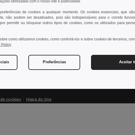
rações otimizadas com o nosso site e publicidade.
 preferências de cookies a qualquer momento. Os cookies essenciais, que são
te, não podem ser desativados, pois são indispensáveis para o correto funci
Contate-nos
Dei
por permitir ou bloquear outros tipos de cookies, como os utilizados para pers
Cliente
Cen
obre como utilizamos cookies, como controlá-los e sobre cookies de terceiros, co
cliente@egotier.pt
Pre
 Policy
.
Dev
Vendas
vendas@egotier.pt
Glo
ciais
Preferências
Aceitar 
Mét
a de cookies
|
Mapa do Site