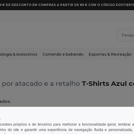
10 € DE DESCONTO EM COMPRAS A PARTIR DE 80 € COM O CÓDIGO EGOTIER1
ologia & Acessórios
Comendo e bebendo
Esportes & Recreação
por atacado e a retalho
T-Shirts Azul c
ados.
s
 cookies próprios e de terceiros para melhorar a funcionalidade geral, lembrar 
ho do site e garantir uma experiência de navegação fluida e personalizada,