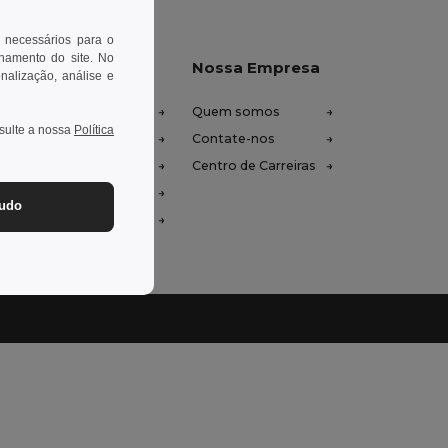
 necessários para o
onamento do site. No
xe-nos ajudar
Nossa Empresa
onalização, análise e
tro de Ajuda (FAQ)
Quem somos
nsulte a nossa
Política
ços de Atacado
Contate-nos
oluções e Reembolsos
Centro de Carreiras
ssário
tudo
odos de Envio