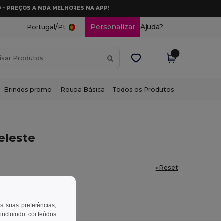
0 – PREÇOS AINDA MELHORES NA APP!
/
Personalizar
Ajuda?
Portugal
Pt
Brindes promo
Roupa Básica
Todos os Produtos
eleste
«Reset
as suas preferências,
 incluindo conteúdos