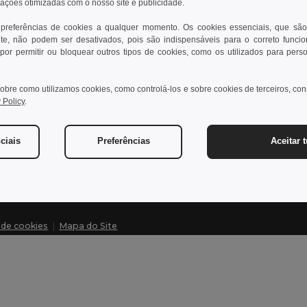
rações otimizadas com o nosso site e publicidade.
 preferências de cookies a qualquer momento. Os cookies essenciais, que são
te, não podem ser desativados, pois são indispensáveis para o correto funci
Contate-nos
Dei
por permitir ou bloquear outros tipos de cookies, como os utilizados para pers
Cliente
Cen
obre como utilizamos cookies, como controlá-los e sobre cookies de terceiros, co
cliente@egotier.pt
Pre
 Policy
.
Dev
Vendas
vendas@egotier.pt
Glo
ciais
Preferências
Aceitar 
Mét
a de cookies
|
Mapa do Site