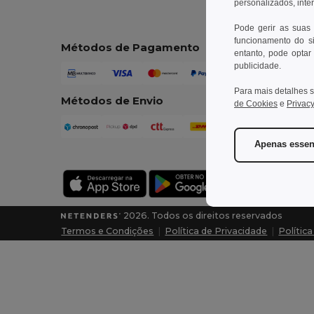
personalizados, inte
Pode gerir as suas
funcionamento do si
Métodos de Pagamento
entanto, pode optar 
publicidade.
Para mais detalhes s
Métodos de Envio
de Cookies
e
Privacy
Apenas essen
2026. Todos os direitos reservados
Termos e Condições
|
Política de Privacidade
|
Polític