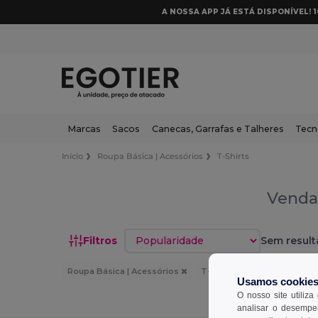
A NOSSA APP JÁ ESTÁ DISPONÍVEL! 
Marcas
Sacos
Canecas, Garrafas e Talheres
Tecn
Início
Roupa Básica | Acessórios
T-Shirts
Venda 
Classificar por
Filtros
Sem result
Roupa Básica | Acessórios
T-Shirts
Azul celeste
Usamos cookie
O nosso site utiliza
analisar o desempen