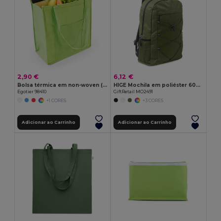
2,90 €
6,12 €
Bolsa térmica em non-woven (80 g/m²)
HIGE Mochila em poliéster 600D RPET
Egotier 98410
GiftRetail MO2491
+1 CORES
+3 CORES
Adicionar ao Carrinho
Adicionar ao Carrinho