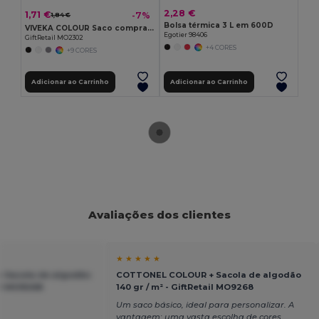
2,28 €
1,71 €
-7%
1,84 €
Bolsa térmica 3 L em 600D
VIVEKA COLOUR Saco compras algodão reciclado
Egotier 98406
GiftRetail MO2302
+4 CORES
+9 CORES
Adicionar ao Carrinho
Adicionar ao Carrinho
Avaliações dos clientes
★ ★ ★ ★ ★
 Sacola de algodão
COTTONEL COLOUR + Sacola de algodão
ail MO9268
140 gr / m² - GiftRetail MO9268
Um saco básico, ideal para personalizar. A
vantagem: uma vasta escolha de cores