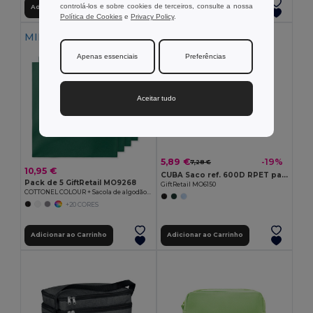
controlá-los e sobre cookies de terceiros, consulte a nossa
Adicionar ao Carrinho
Adicionar ao Carrinho
Política de Cookies
e
Privacy Policy
.
MIN QTY: 5
Apenas essenciais
Preferências
Aceitar tudo
5,89 €
-19%
7,28 €
10,95 €
CUBA Saco ref. 600D RPET para latas
Pack de 5 GiftRetail MO9268
GiftRetail MO6150
COTTONEL COLOUR + Sacola de algodão 140 gr / m²
+20 CORES
Adicionar ao Carrinho
Adicionar ao Carrinho