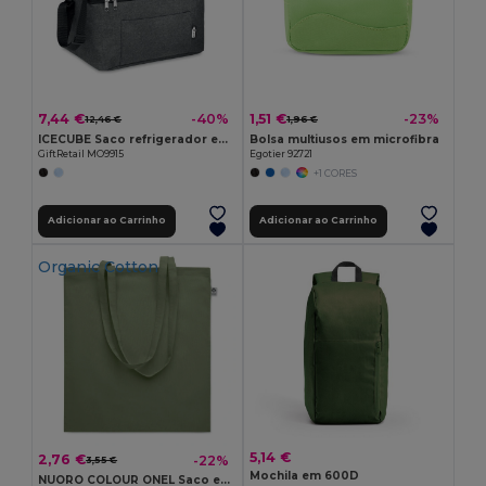
7,44 €
1,51 €
-40%
-23%
12,46 €
1,96 €
ICECUBE Saco refrigerador em RPET
Bolsa multiusos em microfibra
GiftRetail MO9915
Egotier 92721
+1 CORES
Adicionar ao Carrinho
Adicionar ao Carrinho
Organic Cotton
5,14 €
2,76 €
-22%
3,55 €
Mochila em 600D
NUORO COLOUR ONEL Saco em algodão orgânico