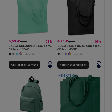
3,69 €
4,75 €
-23%
-16%
4,77 €
5,67 €
RASSA COLOURED Saco compras canvas 270gr/m²
COCO Saco canvas com asas compridas
GiftRetail MO6442
GiftRetail MO6713
+12 CORES
+5 CORES
Adicionar ao Carrinho
Adicionar ao Carrinho
MIN QTY: 3