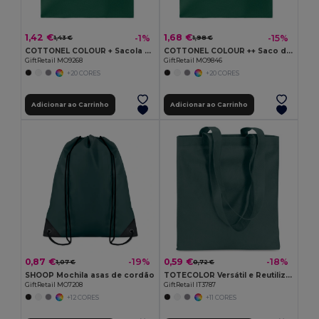
1,42 €
1,68 €
-1%
-15%
1,43 €
1,98 €
COTTONEL COLOUR + Sacola de algodão 140 gr / m²
COTTONEL COLOUR ++ Saco de algodão 180gr/m2 MO9846-
GiftRetail MO9268
GiftRetail MO9846
+20 CORES
+20 CORES
Adicionar ao Carrinho
Adicionar ao Carrinho
0,87 €
0,59 €
-19%
-18%
1,07 €
0,72 €
SHOOP Mochila asas de cordão
TOTECOLOR Versátil e Reutilizável Bolsa de Compras e Praia
GiftRetail MO7208
GiftRetail IT3787
+12 CORES
+11 CORES