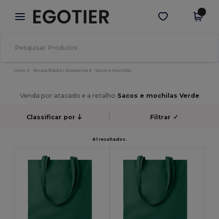
×
App Egotier
Obter app
Melhores preços na app!
Início
Roupa Básica | Acessórios
Sacos e mochilas
Venda por atacado e a retalho
Sacos e mochilas Verde
Classificar por
Filtrar
✓
61 resultados.