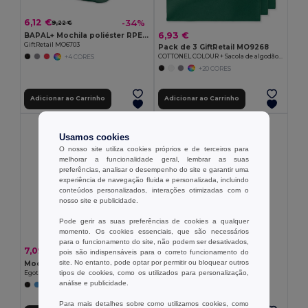
6,12 €
-34%
9,22 €
6,93 €
BAPAL+ Mochila poliéster RPET 600D
GiftRetail MO6703
Pack de 3 GiftRetail MO9268
COTTONEL COLOUR + Sacola de algodão 140 gr / m²
+4 CORES
+20 CORES
Adicionar ao Carrinho
Adicionar ao Carrinho
Usamos cookies
O nosso site utiliza cookies próprios e de terceiros para
melhorar a funcionalidade geral, lembrar as suas
preferências, analisar o desempenho do site e garantir uma
experiência de navegação fluida e personalizada, incluindo
conteúdos personalizados, interações otimizadas com o
nosso site e publicidade.
Pode gerir as suas preferências de cookies a qualquer
momento. Os cookies essenciais, que são necessários
para o funcionamento do site, não podem ser desativados,
4,41 €
7,09 €
-25%
9,40 €
pois são indispensáveis para o correto funcionamento do
Mochila em poliéster 600D
site. No entanto, pode optar por permitir ou bloquear outros
Mochila em 600D
Egotier 92667A
tipos de cookies, como os utilizados para personalização,
Egotier 92471
análise e publicidade.
+3 CORES
+5 CORES
Para mais detalhes sobre como utilizamos cookies, como