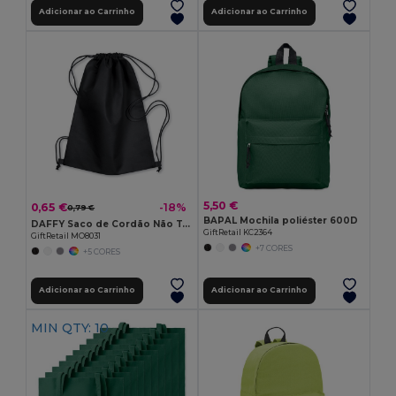
Adicionar ao Carrinho
Adicionar ao Carrinho
5,50 €
0,65 €
-18%
0,79 €
BAPAL Mochila poliéster 600D
DAFFY Saco de Cordão Não Tecido 80g/m² DAFFY
GiftRetail KC2364
GiftRetail MO8031
+7 CORES
+5 CORES
Adicionar ao Carrinho
Adicionar ao Carrinho
MIN QTY: 10