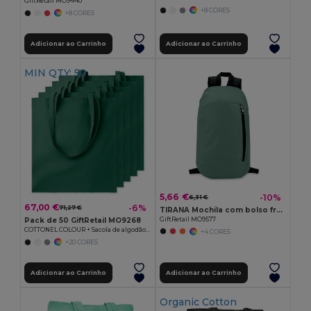
GiftRetail MO9440
+8 CORES
+8 CORES
Adicionar ao Carrinho
Adicionar ao Carrinho
MIN QTY: 50
5,66 €
-10%
6,31 €
67,00 €
-6%
71,27 €
TIRANA Mochila com bolso frontal
GiftRetail MO9577
Pack de 50 GiftRetail MO9268
COTTONEL COLOUR + Sacola de algodão 140 gr / m²
+4 CORES
+20 CORES
Adicionar ao Carrinho
Adicionar ao Carrinho
Organic Cotton