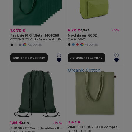
4,78 €
-3%
20,70 €
4,93 €
Mochila em 600D
Pack de 10 GiftRetail MO9268
Egotier 92667
COTTONEL COLOUR + Sacola de algodão 140 gr / m²
+6 CORES
+20 CORES
Adicionar ao Carrinho
Adicionar ao Carrinho
Organic Cotton
2,43 €
1,08 €
-17%
1,31 €
ZIMDE COLOUR Saco compras algodão orgânico
SHOOPPET Saco de atilhos RPET 190T
GiftRetail MO6189