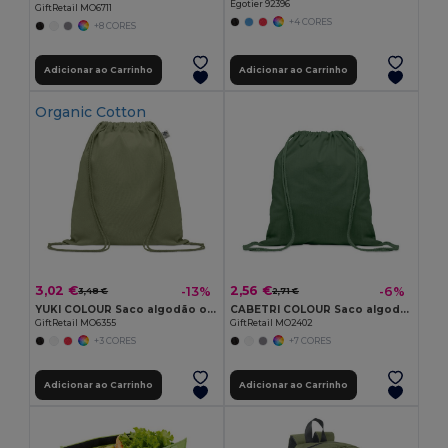
Egotier 92396
GiftRetail MO6711
+4 CORES
+8 CORES
Adicionar ao Carrinho
Adicionar ao Carrinho
Organic Cotton
3,02 €
2,56 €
-13%
-6%
3,48 €
2,71 €
YUKI COLOUR Saco algodão orgânico
CABETRI COLOUR Saco algodão rec. de 140 gr/m²
GiftRetail MO6355
GiftRetail MO2402
+3 CORES
+7 CORES
Adicionar ao Carrinho
Adicionar ao Carrinho