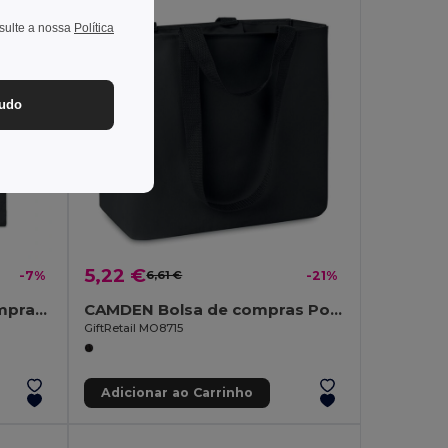
nsulte a nossa
Política
tudo
5,22 €
-7%
6,61 €
-21%
VIVEKA COLOUR Saco compras algodão reciclado
CAMDEN Bolsa de compras Poliester 60
GiftRetail MO8715
Adicionar ao Carrinho