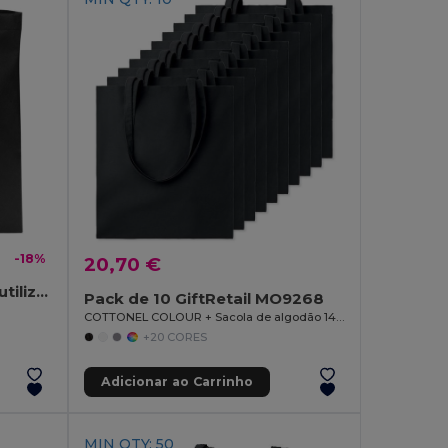
-18%
20,70 €
TOTECOLOR Versátil e Reutilizável Bolsa de Compras e Praia
Pack de 10 GiftRetail MO9268
COTTONEL COLOUR + Sacola de algodão 140 gr / m²
+20 CORES
Adicionar ao Carrinho
MIN QTY: 50