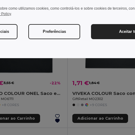
c Cotton
obre como utilizamos cookies, como controlá-los e sobre cookies de terceiros, co
 Policy
.
ciais
Preferências
Aceitar 
 €
1,71 €
3,55 €
-22%
1,84 €
NUORO COLOUR ONEL Saco em algodão orgânico
l MO6711
GiftRetail MO2302
+8 CORES
+9 CORES
ionar ao Carrinho
Adicionar ao Carrinho