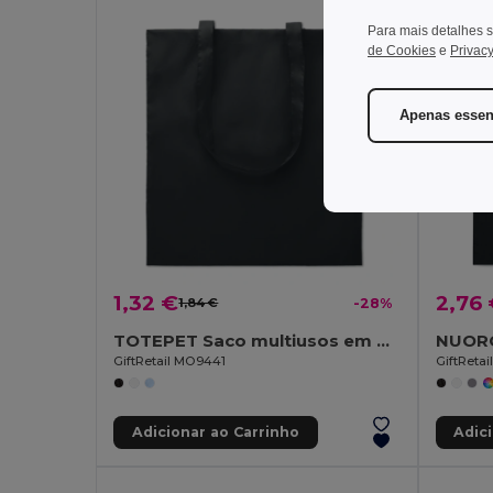
Organi
Para mais detalhes s
de Cookies
e
Privacy
Apenas essen
1,32 €
2,76
1,84 €
-28%
TOTEPET Saco multiusos em RPET
GiftRetail MO9441
GiftRetai
Adicionar ao Carrinho
Adic