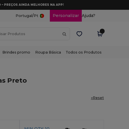
0 – PREÇOS AINDA MELHORES NA APP!
/
Personalizar
Ajuda?
Portugal
Pt
Brindes promo
Roupa Básica
Todos os Produtos
s Preto
«Reset
MIN QTY: 10