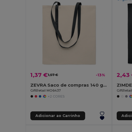
1,37 €
2,43
1,57 €
-13%
ZEVRA Saco de compras 140 gr/m²
GiftRetail MO6437
GiftReta
+2 CORES
Adicionar ao Carrinho
Adic