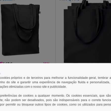
 €
5,67 €
-16%
6,93 €
COCO Saco canvas com asas compridas
s
il MO6713
 cookies próprios e de terceiros para melhorar a funcionalidade geral, lembrar 
Pack de 3 GiftRetail MO9
+5 CORES
ho do site e garantir uma experiência de navegação fluida e personalizada,
rações otimizadas com o nosso site e publicidade.
+20 CORES
 preferências de cookies a qualquer momento. Os cookies essenciais, que são
ionar ao Carrinho
Adicionar ao Carrinho
te, não podem ser desativados, pois são indispensáveis para o correto funci
por permitir ou bloquear outros tipos de cookies, como os utilizados para pers