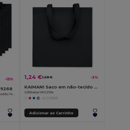
1,24 €
1,28 €
-3%
-15%
KAIMANI Saco em não-tecido RPET 80gr
O9268
GiftRetail MO2194
COTTONEL COLOUR + Sacola de algodão 140 gr / m²
+2 CORES
Adicionar ao Carrinho