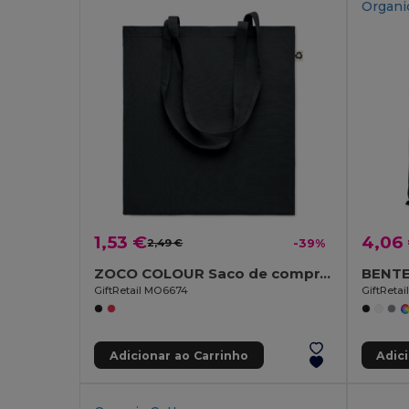
Organi
1,53 €
4,06
2,49 €
-39%
ZOCO COLOUR Saco de compras em algodão
GiftRetail MO6674
GiftReta
Adicionar ao Carrinho
Adic