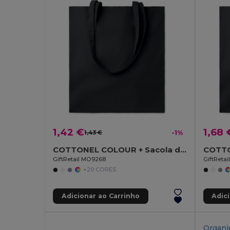
1,42 €
1,68 
1,43 €
-1%
COTTONEL COLOUR + Sacola de algodão 140 gr / m²
GiftRetail MO9268
GiftReta
+20 CORES
Adicionar ao Carrinho
Adic
Organi