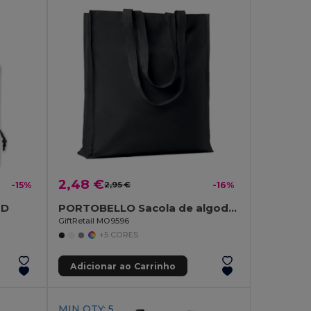
2,48 €
-15%
2,95 €
-16%
0D
PORTOBELLO Sacola de algodão 140 gr / m²
GiftRetail MO9596
+5 CORES
Adicionar ao Carrinho
MIN QTY: 5