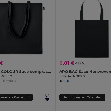
 €
0,81 €
0,82 €
ZIMDE COLOUR Saco compras algodão orgânico
il MO6189
GiftRetail MO8959
+8 CORES
ionar ao Carrinho
Adicionar ao Carrinho