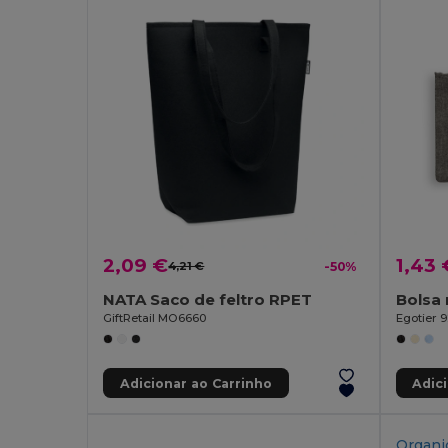
2,09 €
1,43 
4,21 €
-50%
NATA Saco de feltro RPET
GiftRetail MO6660
Egotier 
Adicionar ao Carrinho
Adic
Organi