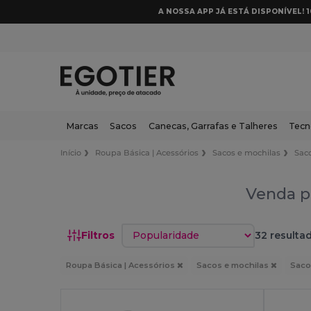
A NOSSA APP JÁ ESTÁ DISPONÍVEL! 
Marcas
Sacos
Canecas, Garrafas e Talheres
Tecn
Início
Roupa Básica | Acessórios
Sacos e mochilas
Sac
Venda p
Classificar por
Filtros
32 resulta
Roupa Básica | Acessórios
Sacos e mochilas
Saco