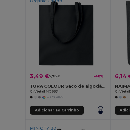
Organic Cotton
3,49 €
6,14 
5,78 €
-40%
TURA COLOUR Saco de algodão orgânico EU
GiftRetail MO6851
GiftReta
+3 CORES
Adicionar ao Carrinho
Adic
MIN QTY: 30