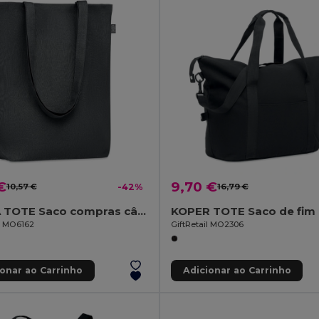
€
9,70 €
10,57 €
-42%
16,79 €
NAIMA TOTE Saco compras cânhamo 200 g/m2
il MO6162
GiftRetail MO2306
ionar ao Carrinho
Adicionar ao Carrinho