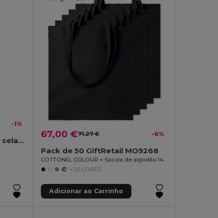
-1%
67,00 €
71,27 €
-6%
APO BAG Saco Nonwoven selado
Pack de 50 GiftRetail MO9268
COTTONEL COLOUR + Sacola de algodão 140 gr / m²
+20 CORES
Adicionar ao Carrinho