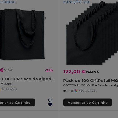
c Cotton
MIN QTY: 100
 €
5,15 €
-21%
122,00 €
142,54 €
BENTE COLOUR Saco de algodão orgânico 220gr
Pack de 100 GiftRetail M
il MO2197
+9 CORES
+20 CORES
ionar ao Carrinho
Adicionar ao Carrinho