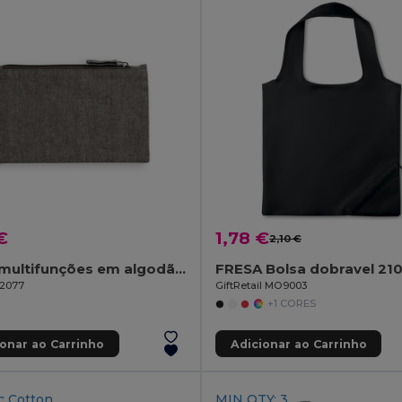
€
1,78 €
2,10 €
Bolsa multifunções em algodão reciclado (70%) e poliéster (30% rPET) (140 g/m²)
FRESA Bolsa dobravel 21
92077
GiftRetail MO9003
+1 CORES
ionar ao Carrinho
Adicionar ao Carrinho
c Cotton
MIN QTY: 3