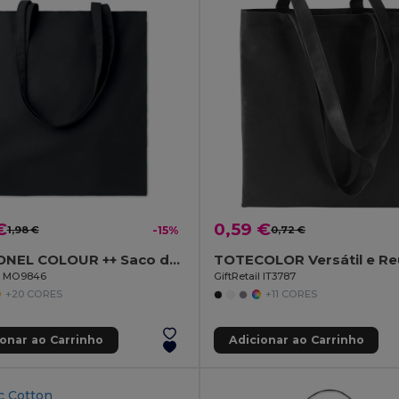
€
0,59 €
1,98 €
-15%
0,72 €
COTTONEL COLOUR ++ Saco de algodão 180gr/m2 MO9846-
il MO9846
GiftRetail IT3787
+20 CORES
+11 CORES
ionar ao Carrinho
Adicionar ao Carrinho
c Cotton