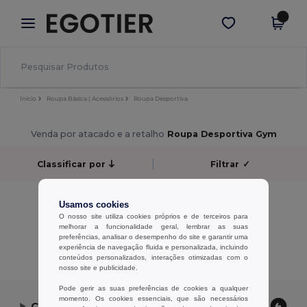
×
App Egotier
Obter app
Melhores preços na app!
Início
Roupa Básica | Acessórios
Roupa Desportiva
Venda por atacado e a retalho
Roupa Desportiva Gym
Classificar por
Filtrar
✓
Sem resultados.
Usamos cookies
Sem resultados.
O nosso site utiliza cookies próprios e de terceiros para
melhorar a funcionalidade geral, lembrar as suas
preferências, analisar o desempenho do site e garantir uma
Exibindo Todos Os Produtos.
experiência de navegação fluida e personalizada, incluindo
conteúdos personalizados, interações otimizadas com o
nosso site e publicidade.
Pode gerir as suas preferências de cookies a qualquer
momento. Os cookies essenciais, que são necessários
Contate-nos