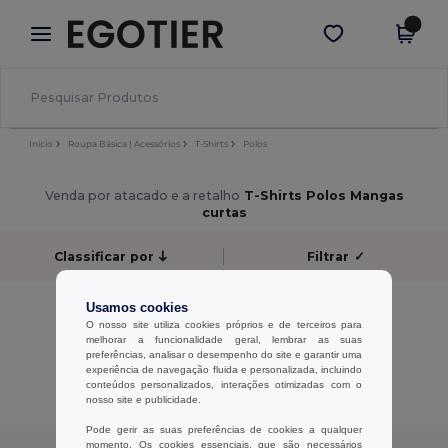
×
App Egotier
Obter app
Melhores preços na app!
Início
Roupa Básica | Acessórios
T-Shirts
Polos
Venda por atacado e a retalho
T-Shirts Polos Mangas
curtas
Classificar por
Filtrar
✓
Sem resultados.
Usamos cookies
Sem resultados.
O nosso site utiliza cookies próprios e de terceiros para
melhorar a funcionalidade geral, lembrar as suas
preferências, analisar o desempenho do site e garantir uma
Exibindo Todos Os Produtos.
experiência de navegação fluida e personalizada, incluindo
conteúdos personalizados, interações otimizadas com o
nosso site e publicidade.
Pode gerir as suas preferências de cookies a qualquer
momento. Os cookies essenciais, que são necessários