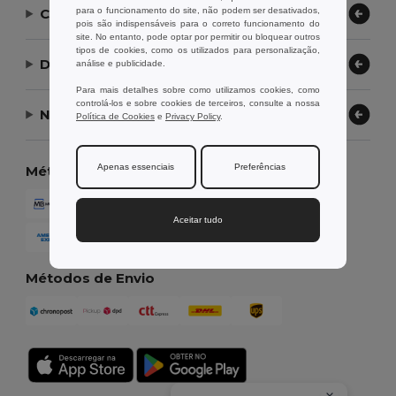
para o funcionamento do site, não podem ser desativados,
Contate-nos
pois são indispensáveis para o correto funcionamento do
site. No entanto, pode optar por permitir ou bloquear outros
tipos de cookies, como os utilizados para personalização,
Deixe-nos ajudar
análise e publicidade.
Para mais detalhes sobre como utilizamos cookies, como
controlá-los e sobre cookies de terceiros, consulte a nossa
Nossa Empresa
Política de Cookies
e
Privacy Policy
.
Apenas essenciais
Preferências
Métodos de Pagamento
Aceitar tudo
Métodos de Envio