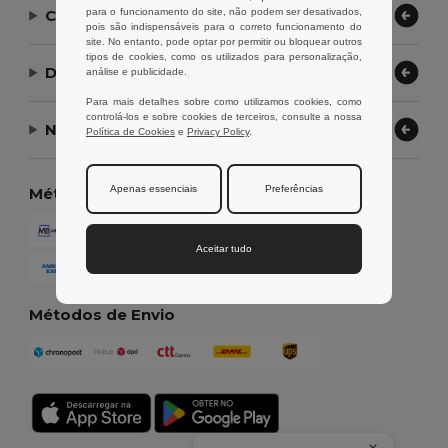
para o funcionamento do site, não podem ser desativados,
Contate-nos
pois são indispensáveis para o correto funcionamento do
site. No entanto, pode optar por permitir ou bloquear outros
tipos de cookies, como os utilizados para personalização,
Deixe-nos ajudar
análise e publicidade.
Para mais detalhes sobre como utilizamos cookies, como
controlá-los e sobre cookies de terceiros, consulte a nossa
Nossa Empresa
Política de Cookies
e
Privacy Policy
.
Apenas essenciais
Preferências
Métodos de Pagamento
Aceitar tudo
Métodos de Envio