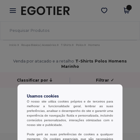
×
App Egotier
Obter app
Melhores preços na app!
Início
Roupa Básica | Acessórios
T-Shirts
Polos
Homens
Venda por atacado e a retalho
T-Shirts Polos Homens
Marinho
Classificar por
Filtrar
✓
Sem resultados.
Usamos cookies
Sem resultados.
O nosso site utiliza cookies próprios e de terceiros para
melhorar a funcionalidade geral, lembrar as suas
preferências, analisar o desempenho do site e garantir uma
Exibindo Todos Os Produtos.
experiência de navegação fluida e personalizada, incluindo
conteúdos personalizados, interações otimizadas com o
nosso site e publicidade.
Pode gerir as suas preferências de cookies a qualquer
momento. Os cookies essenciais, que são necessários