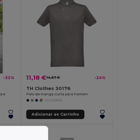
11,18 €
-32%
14,67 €
-24%
TH Clothes 30176
ora
Polo de manga curta para homem
+5 CORES
Adicionar ao Carrinho