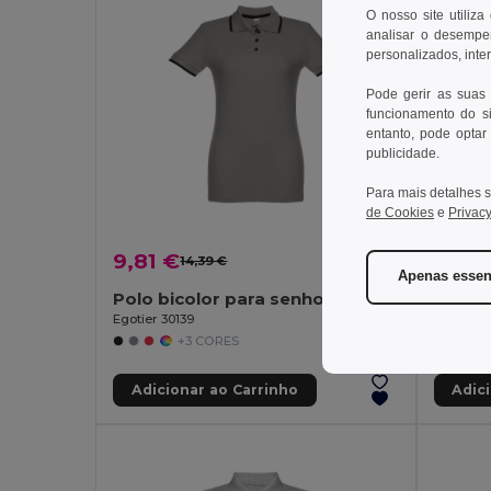
O nosso site utiliza
analisar o desempen
personalizados, inte
Pode gerir as suas
funcionamento do si
entanto, pode optar 
publicidade.
Para mais detalhes s
de Cookies
e
Privacy
9,81 €
15,27
14,39 €
-32%
Apenas essen
Polo bicolor para senhora
Velill
Egotier 30139
+3 CORES
Adicionar ao Carrinho
Adic