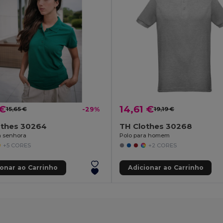
 €
14,61 €
15,65 €
-29%
19,19 €
othes 30264
TH Clothes 30268
a senhora
Polo para homem
+5 CORES
+2 CORES
ionar ao Carrinho
Adicionar ao Carrinho