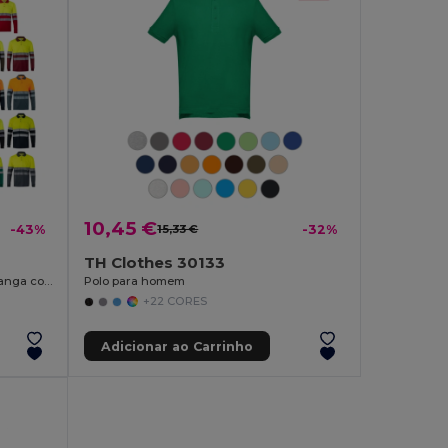
10,45 €
-43%
15,33 €
-32%
TH Clothes 30133
Polo bicolor bird-eye (160g/m²) de manga comprida, em poliéster (100%)
Polo para homem
+22 CORES
Adicionar ao Carrinho