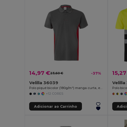
14,97 €
15,27
23,60 €
-37%
Velilla 36039
Velill
Polo piqué bicolor (180g/m²) manga curta, em algodão (60%) e poliéster (40%)
+12 CORES
Adicionar ao Carrinho
Adic