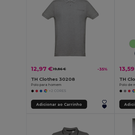
12,97 €
13,59
19,86 €
-35%
TH Clothes 30208
TH Cl
Polo para homem
Polo de
+2 CORES
Adicionar ao Carrinho
Adic