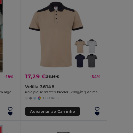
17,29 €
-18%
26,16 €
-34%
Velilla 36148
Polo para homem de manga curta em algodão
Polo piqué stretch bicolor (200g/m²) de manga curta, em poliéster (96%) e elastano (4%)
+1 CORES
Adicionar ao Carrinho