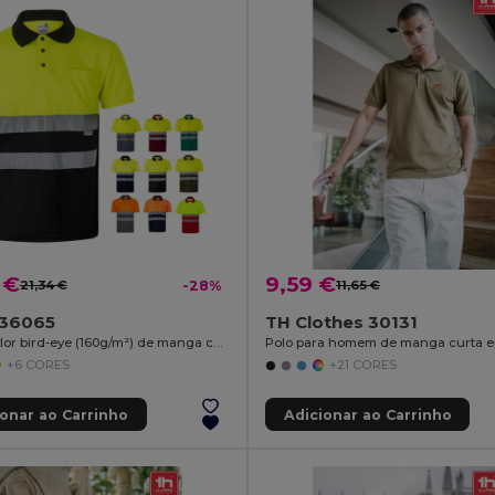
 €
9,59 €
21,34 €
-28%
11,65 €
a 36065
TH Clothes 30131
Polo bicolor bird-eye (160g/m²) de manga curta, em poliéster (100%)
+6 CORES
+21 CORES
ionar ao Carrinho
Adicionar ao Carrinho