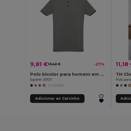
9,81 €
11,18
13,42 €
-27%
Polo bicolor para homem em algodão
TH Cl
Egotier 30137
Polo par
+3 CORES
Adicionar ao Carrinho
Adic