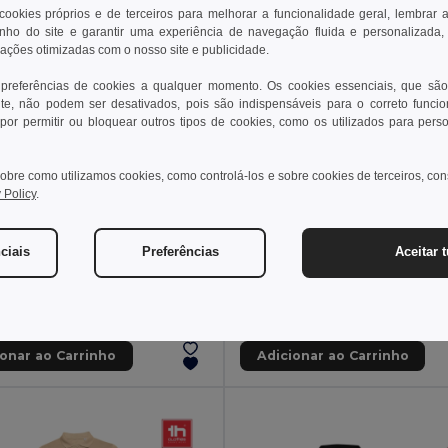
 cookies próprios e de terceiros para melhorar a funcionalidade geral, lembrar 
ho do site e garantir uma experiência de navegação fluida e personalizada,
rações otimizadas com o nosso site e publicidade.
 preferências de cookies a qualquer momento. Os cookies essenciais, que são
te, não podem ser desativados, pois são indispensáveis para o correto funci
por permitir ou bloquear outros tipos de cookies, como os utilizados para pers
obre como utilizamos cookies, como controlá-los e sobre cookies de terceiros, co
 Policy
.
 €
12,45 €
21,34 €
-28%
19,08 €
ciais
Preferências
Aceitar 
a 36063
TH Clothes 30141
Polo bicolor bird-eye (160g/m²) de manga curta, em poliéster (100%)
+6 CORES
+8 CORES
ionar ao Carrinho
Adicionar ao Carrinho