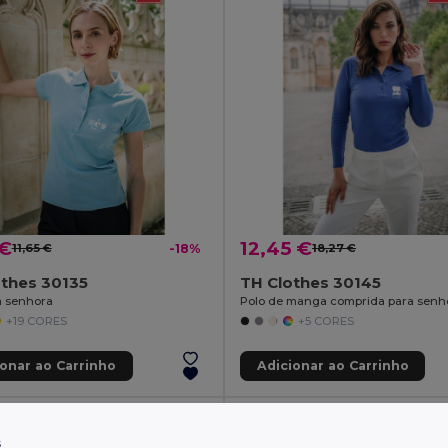
 €
12,45 €
11,65 €
-18%
18,27 €
othes 30135
TH Clothes 30145
a senhora
Polo de manga comprida para senh
+19 CORES
+5 CORES
ionar ao Carrinho
Adicionar ao Carrinho
s