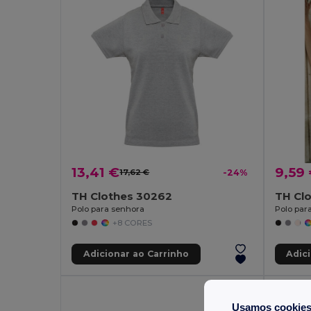
13,41 €
9,59
17,62 €
-24%
TH Clothes 30262
TH Cl
Polo para senhora
Polo par
+8 CORES
Adicionar ao Carrinho
Adic
Usamos cookie