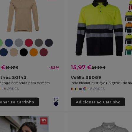
 €
15,97 €
19,93 €
-32%
28,20 €
othes 30143
Velilla 36069
 manga comprida para homem
+8 CORES
+6 CORES
ionar ao Carrinho
Adicionar ao Carrinho