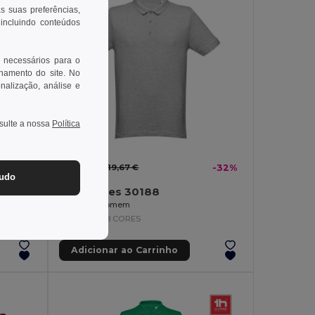
as suas preferências,
 incluindo conteúdos
 necessários para o
onamento do site. No
onalização, análise e
nsulte a nossa
Política
13,41 €
-35%
19,67 €
-32%
tudo
TH Clothes 30188
Polo de manga comprida para homem em algodão cardado
Polo para homem
+8 CORES
Adicionar ao Carrinho