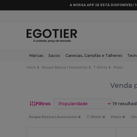
A NOSSA APP JÁ ESTÁ DISPONÍVEL! 
Marcas
Sacos
Canecas, Garrafas e Talheres
Tecn
Início
Roupa Básica | Acessórios
T-Shirts
Polos
Venda p
Classificar por
Filtros
19 resultad
Roupa Básica | Acessórios
T-Shirts
Polos
Ci