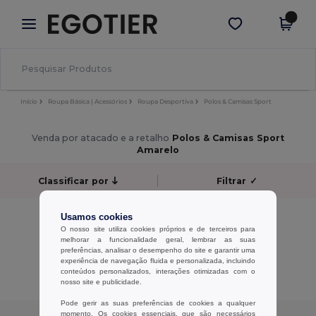
×
App Egotier
Obter app
Melhores preços na app!
Início
Roupa Básica | Acessórios
Roupa Desportiva
Polos & Camisas Sport
Venda por atacado e a retalho
Polos & Camisas Sport
Amarelo
Classificar por
Filtrar
✓
Sem resultados.
Usamos cookies
Sem resultados.
O nosso site utiliza cookies próprios e de terceiros para
melhorar a funcionalidade geral, lembrar as suas
preferências, analisar o desempenho do site e garantir uma
Exibindo Todos Os Produtos.
experiência de navegação fluida e personalizada, incluindo
conteúdos personalizados, interações otimizadas com o
nosso site e publicidade.
Pode gerir as suas preferências de cookies a qualquer
momento. Os cookies essenciais, que são necessários