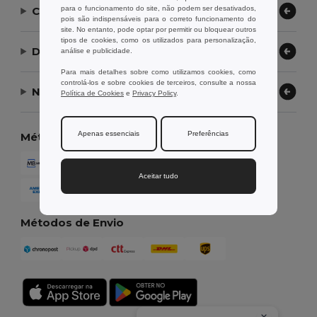
para o funcionamento do site, não podem ser desativados,
Contate-nos
pois são indispensáveis para o correto funcionamento do
site. No entanto, pode optar por permitir ou bloquear outros
tipos de cookies, como os utilizados para personalização,
Deixe-nos ajudar
análise e publicidade.
Para mais detalhes sobre como utilizamos cookies, como
controlá-los e sobre cookies de terceiros, consulte a nossa
Nossa Empresa
Política de Cookies
e
Privacy Policy
.
Apenas essenciais
Preferências
Métodos de Pagamento
Aceitar tudo
Métodos de Envio