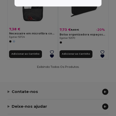
7,38 €
7,73 €
-20%
9,60 €
Necessaire em microfibra com vários bolsos
Bolsa organizadora espaçosa para acessórios tecnológicos em sarja com revestimento repelente à água e poliéster reciclado 600D
Egotier 92724
Egotier 92570
Adicionar ao Carrinho
Adicionar ao Carrinho
Exibindo Todos Os Produtos.
Contate-nos
Deixe-nos ajudar