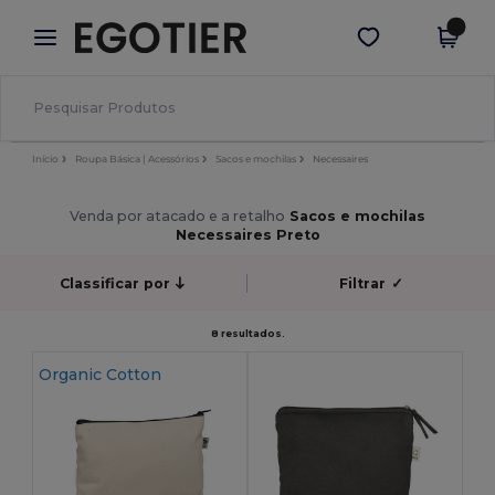
×
App Egotier
Obter app
Melhores preços na app!
Início
Roupa Básica | Acessórios
Sacos e mochilas
Necessaires
Venda por atacado e a retalho
Sacos e mochilas
Necessaires Preto
Classificar por
Filtrar
✓
8 resultados.
Organic Cotton