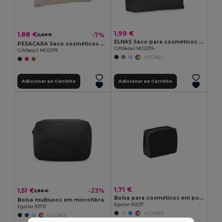
1,99 €
1,88 €
-7%
2,03 €
ELNAS Saco para cosméticos 320 g/m²
PESACARA Saco cosméticos algodão 340gr
GiftRetail MO2274
GiftRetail MO2379
+1 CORES
Adicionar ao Carrinho
Adicionar ao Carrinho
1,71 €
1,51 €
-23%
1,96 €
Bolsa para cosméticos em poliéster 600D de alta densidade
Bolsa multiusos em microfibra
Egotier 92537
Egotier 92721
+3 CORES
+1 CORES