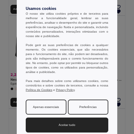
Usamos cookies
Adicionar ao Carrinho
Adicionar ao Carrinho
O nosso site utiliza cookies próprios e de terceiros para
melhorar a funcionalidade geral, lembrar as suas
preferências, analisar o desempenho do site e garantir uma
experiência de navegação fluida e personalizada, incluindo
conteúdos personalizados, interações otimizadas com o
nosso site e publicidade.
Pode gerir as suas preferências de cookies a qualquer
momento. Os cookies essenciais, que são necessários
para o funcionamento do site, não podem ser desativados,
pois são indispensáveis para o correto funcionamento do
site. No entanto, pode optar por permitir ou bloquear outros
tipos de cookies, como os utilizados para personalização,
análise e publicidade.
2,20 €
2,07 €
Necessaire em microfibra e rede
Bolsa para cosméticos 100% algodão (340 g/m²) bicolor
Para mais detalhes sobre como utilizamos cookies, como
Egotier 92717
Egotier 92536
controlá-los e sobre cookies de terceiros, consulte a nossa
+2 CORES
+3 CORES
Política de Cookies
e
Privacy Policy
.
Adicionar ao Carrinho
Adicionar ao Carrinho
Apenas essenciais
Preferências
Aceitar tudo