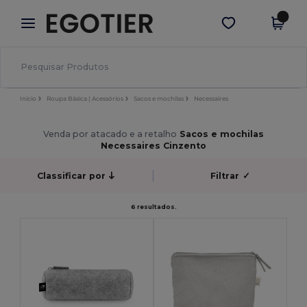
×
App Egotier
Obter app
Melhores preços na app!
Início
Roupa Básica | Acessórios
Sacos e mochilas
Necessaires
Venda por atacado e a retalho
Sacos e mochilas
Necessaires Cinzento
Classificar por
Filtrar
✓
6 resultados.