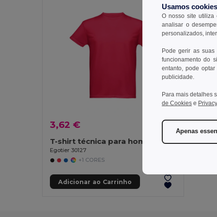
Usamos cookie
O nosso site utiliza
analisar o desempen
personalizados, inte
Pode gerir as suas
funcionamento do si
entanto, pode optar 
publicidade.
Para mais detalhes s
de Cookies
e
Privacy
3,62 €
Apenas essen
T-shirt técnica para homem
Egotier 30127
+1 CORES
Adicionar ao Carrinho