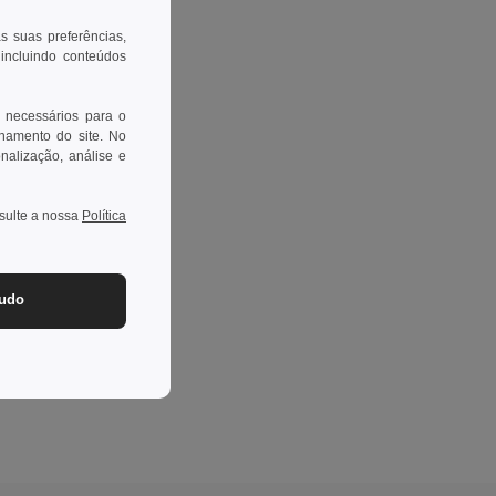
as suas preferências,
 incluindo conteúdos
 necessários para o
onamento do site. No
onalização, análise e
nsulte a nossa
Política
tudo