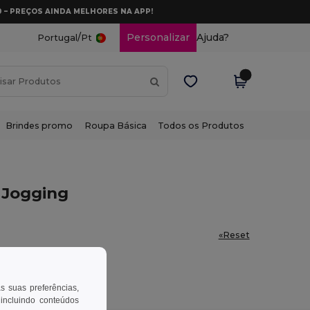
0 – PREÇOS AINDA MELHORES NA APP!
/
Personalizar
Ajuda?
Portugal
Pt
Brindes promo
Roupa Básica
Todos os Produtos
 Jogging
«Reset
as suas preferências,
 incluindo conteúdos