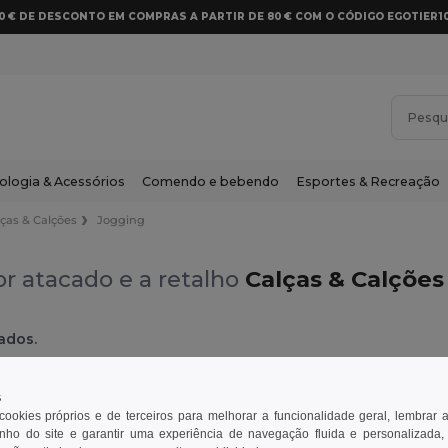
10 € DE DESCONTO EM COMPRAS A PARTIR DE 80 € COM O CÓDIGO EGOTIER1
ologia & Acessórios
Comendo e bebendo
Esportes & Recreação
lças & Calções
Jogging
r atacado e a retalho
Calças & Calções
ados.
as & Calções
Jogging
s
 cookies próprios e de terceiros para melhorar a funcionalidade geral, lembrar 
ho do site e garantir uma experiência de navegação fluida e personalizada,