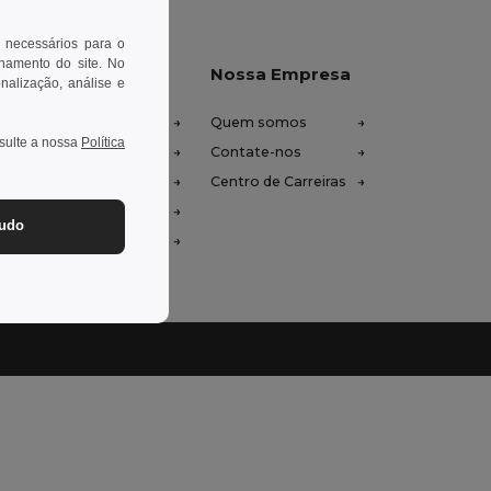
 necessários para o
onamento do site. No
xe-nos ajudar
Nossa Empresa
onalização, análise e
tro de Ajuda (FAQ)
Quem somos
nsulte a nossa
Política
ços de Atacado
Contate-nos
oluções e Reembolsos
Centro de Carreiras
ssário
tudo
odos de Envio