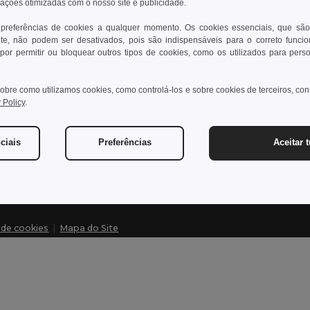
rações otimizadas com o nosso site e publicidade.
 preferências de cookies a qualquer momento. Os cookies essenciais, que são
te, não podem ser desativados, pois são indispensáveis para o correto funci
Contate-nos
Dei
por permitir ou bloquear outros tipos de cookies, como os utilizados para pers
Cliente
Cen
obre como utilizamos cookies, como controlá-los e sobre cookies de terceiros, co
cliente@egotier.pt
Pre
 Policy
.
Dev
Vendas
vendas@egotier.pt
Glo
ciais
Preferências
Aceitar 
Mét
a de cookies
|
Mapa do Site