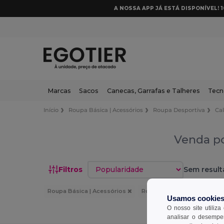
A NOSSA APP JÁ ESTÁ DISPONÍVEL! 
Marcas
Sacos
Canecas, Garrafas e Talheres
Tecn
Início
Roupa Básica | Acessórios
Roupa Desportiva
Ca
Venda po
Classificar por
Filtros
Sem result
Roupa Básica | Acessórios
Roupa Desportiva
Calç
Usamos cookie
O nosso site utiliza
analisar o desempen