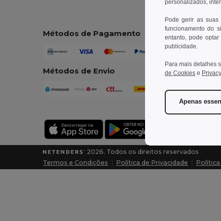
personalizados, inte
Pode gerir as suas
funcionamento do si
Métodos de Pagamento
entanto, pode optar 
publicidade.
Para mais detalhes s
Métodos de Envio
de Cookies
e
Privacy
Apenas essen
2026. Todos os direitos reservados
Termos e Condições
|
Política de Privacidade
|
Polític